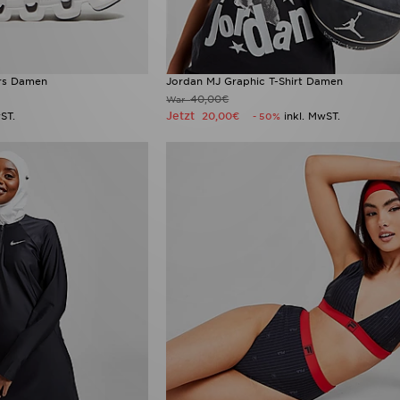
ers Damen
Jordan MJ Graphic T-Shirt Damen
40,00€
War
Jetzt
ST.
20,00€
inkl. MwST.
- 50%