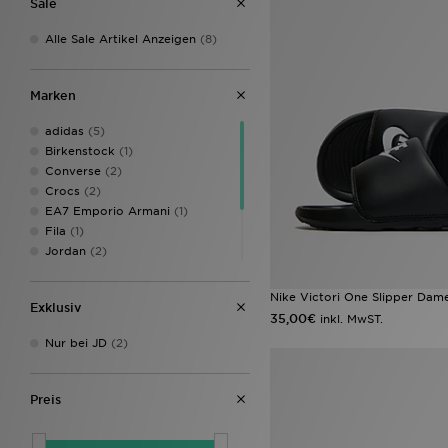
Sale
Alle Sale Artikel Anzeigen
(8)
Marken
adidas
(5)
Birkenstock
(1)
Converse
(2)
Crocs
(2)
EA7 Emporio Armani
(1)
Fila
(1)
Jordan
(2)
Nike
(4)
On Running
(1)
Nike Victori One Slipper Dam
Exklusiv
The North Face
(1)
35,00€
inkl. MwST.
Under Armour
(1)
Nur bei JD
(2)
Preis