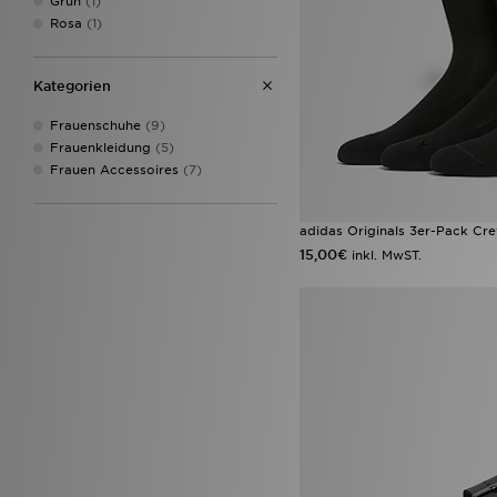
Grün
(1)
Nike Air Force 1 Low
(1)
Rosa
(1)
Nike Pro
(1)
Nike Victori
(1)
Nike Victori One
(1)
Kategorien
Frauenschuhe
(9)
Frauenkleidung
(5)
Frauen Accessoires
(7)
adidas Originals 3er-Pack Cr
15,00€
inkl. MwST.