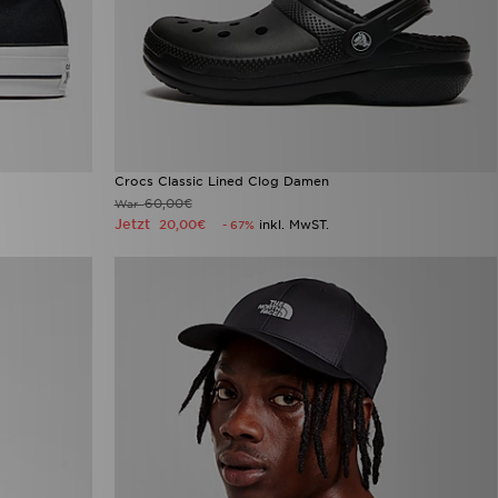
Crocs Classic Lined Clog Damen
60,00€
War
Jetzt
20,00€
inkl. MwST.
- 67%