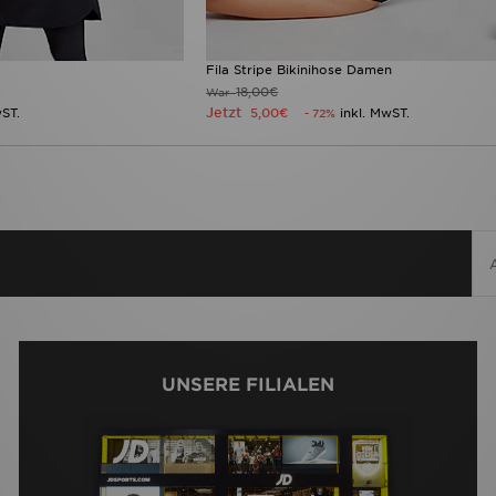
Fila Stripe Bikinihose Damen
18,00€
War
Jetzt
wST.
5,00€
inkl. MwST.
- 72%
UNSERE FILIALEN