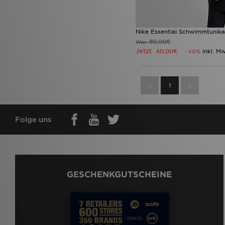
Nike Essential Schwimmtunika
80,00€
War
Jetzt
40,00€
inkl. M
- 50%
1
Folge uns
GESCHENKGUTSCHEINE