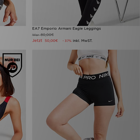
EA7 Emporio Armani Eagle Leggings
80,00€
War
Jetzt
50,00€
inkl. MwST.
- 37%