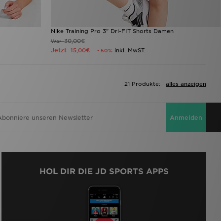
Nike Training Pro 3" Dri-FIT Shorts Damen
30,00€
War
Jetzt
15,00€
inkl. MwST.
- 50%
21 Produkte:
alles anzeigen
Anmelden
HOL DIR DIE JD SPORTS APPS