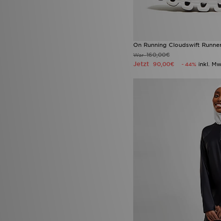
On Running Cloudswift Runn
160,00€
War
Jetzt
90,00€
inkl. Mw
- 44%