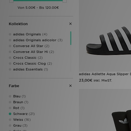
Kollektion
adidas Originals
(4)
adidas Originals adicolor
(3)
Converse All Star
(2)
Converse All Star Hi
(2)
Crocs Classic
(2)
Crocs Classic Clog
(2)
adidas Essentials
(1)
adidas Adilette Aqua Slipper
adidas Originals Adilette
(1)
23,00€
inkl. MwST.
Birkenstock Arizona
(1)
Farbe
Converse All Star Lift
(1)
Converse All Star Ox
(1)
Blau
(1)
Converse Chuck Taylor All Star
Braun
(1)
Lift
(1)
Rot
(1)
Converse Platform
(1)
Schwarz
(21)
Crocs Lined Clog
(1)
Weiss
(16)
Nike Air
(1)
Grau
(3)
Nike Air Force 1
(1)