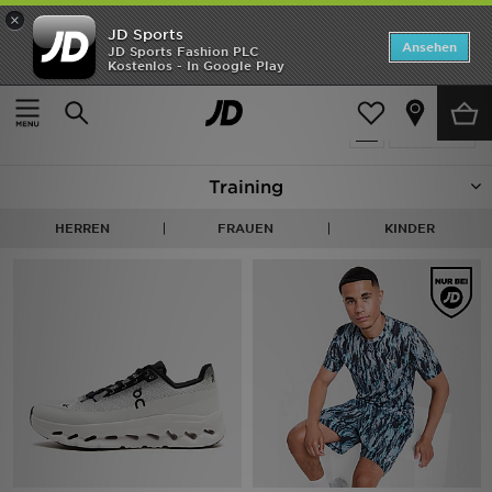
×
JD Sports
Startseite
Ansehen
JD Sports Fashion PLC
Kostenlos - In Google Play
Startseite
Training
ANGEBOTE
730 Produkte
verfeinern
Marken
Training
Neuheiten
HERREN
FRAUEN
KINDER
Herren
Damen
Kinder
Bestsellers
JD Exklusives
Fußball