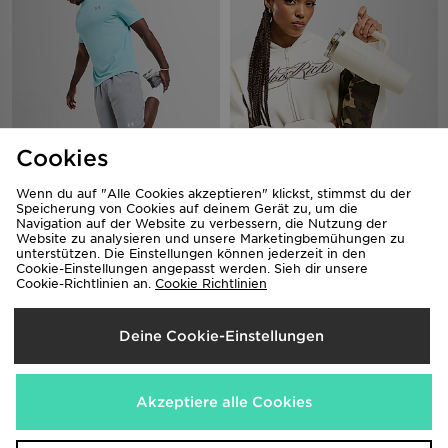
Cookies
Under Armour Woven Wordmark
Stanley Quencher ProTour Flip
Shorts 2.0
Straw 0.89L Tumbler
Wenn du auf "Alle Cookies akzeptieren" klickst, stimmst du der
Speicherung von Cookies auf deinem Gerät zu, um die
33,00€
55,00€
Navigation auf der Website zu verbessern, die Nutzung der
Website zu analysieren und unsere Marketingbemühungen zu
unterstützen. Die Einstellungen können jederzeit in den
Cookie-Einstellungen angepasst werden. Sieh dir unsere
Cookie-Richtlinien an.
Cookie Richtlinien
Deine Cookie-Einstellungen
Akzeptiere alle Cookies
Jordan Air Patrol Rucksack
Under Armour Tech 2.0 T-Shirt