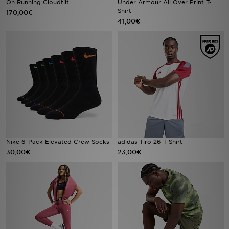
On Running Cloudtilt
Under Armour All Over Print T-
Shirt
170,00€
41,00€
Sport
Lade Die APP
Geschenkkarte
Filialfinder
Mein JD
Meine Nachrichten
Nike 6-Pack Elevated Crew Socks
adidas Tiro 26 T-Shirt
30,00€
23,00€
Bestellverfolgung
Hilfe & Kontakt
Trending Styles