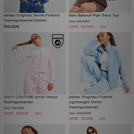
adidas Originals Denim Firebird
New Balance Pipe Track Top
Trainingsoberteil Damen
65,00€
War
100,00€
Jetzt
50,00€
- 23%
JUICY COUTURE Script Velour
adidas Originals Firebird
Trainingsoberteil
Lightweight Denim
Trainingsoberteil
95,00€
War
Jetzt
100,00€
40,00€
War
- 58%
Jetzt
75,00€
- 25%