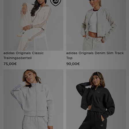
Sport
Lade Die APP
Geschenkkarte
Filialfinder
adidas Originals Classic
adidas Originals Denim Slim Track
Trainingsoberteil
Top
75,00€
90,00€
Mein JD
Meine Nachrichten
Bestellverfolgung
Hilfe & Kontakt
Trending Styles