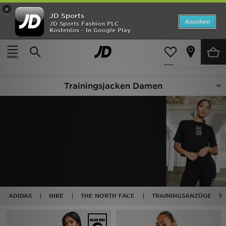
×
JD Sports
Startseite
Ansehen
JD Sports Fashion PLC
Kostenlos - In Google Play
Startseite
Frauen
Frauenkleidung
Trainingsjacken
ANGEBOTE
39 Produkte
verfeinern
Marken
Trainingsjacken Damen
Neuheiten
Herren
Damen
Kinder
Bestsellers
ADIDAS
NIKE
THE NORTH FACE
TRAININGSANZÜGE
JD Exklusives
Fußball