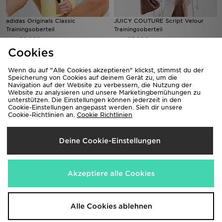
adidas Originals Classic
JUICY COUTURE Script Velour
Trainingsoberteil
Trainingsoberteil
80,00€
95,00€
War
War
Jetzt
Jetzt
45,00€
40,00€
- 44%
- 58%
Cookies
Wenn du auf "Alle Cookies akzeptieren" klickst, stimmst du der
Speicherung von Cookies auf deinem Gerät zu, um die
Navigation auf der Website zu verbessern, die Nutzung der
Website zu analysieren und unsere Marketingbemühungen zu
unterstützen. Die Einstellungen können jederzeit in den
Cookie-Einstellungen angepasst werden. Sieh dir unsere
Cookie-Richtlinien an.
Cookie Richtlinien
Deine Cookie-Einstellungen
adidas Originals Crochet Football
The North Face Tech Graphic Full
Track Top
Akzeptiere alle Cookies
Zip Top
85,00€
60,00€
War
War
Jetzt
Jetzt
60,00€
35,00€
- 29%
- 42%
Alle Cookies ablehnen