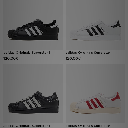
Sport
Lade Die APP
Geschenkkarte
Filialfinder
adidas Originals Superstar II
adidas Originals Superstar II
120,00€
120,00€
Mein JD
Meine Nachrichten
Bestellverfolgung
Hilfe & Kontakt
Trending Styles
adidas Originals Superstar II
adidas Originals Superstar II