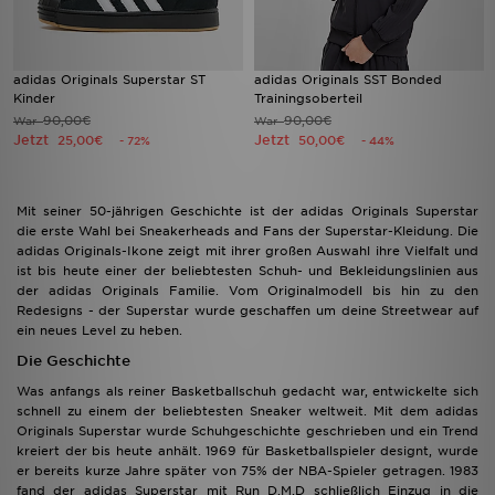
adidas Originals Superstar ST
adidas Originals SST Bonded
Kinder
Trainingsoberteil
90,00€
90,00€
War
War
Jetzt
Jetzt
25,00€
50,00€
- 72%
- 44%
Mit seiner 50-jährigen Geschichte ist der adidas Originals Superstar
die erste Wahl bei Sneakerheads and Fans der Superstar-Kleidung. Die
adidas Originals-Ikone zeigt mit ihrer großen Auswahl ihre Vielfalt und
ist bis heute einer der beliebtesten Schuh- und Bekleidungslinien aus
der adidas Originals Familie. Vom Originalmodell bis hin zu den
Redesigns - der Superstar wurde geschaffen um deine Streetwear auf
ein neues Level zu heben.
Die Geschichte
Was anfangs als reiner Basketballschuh gedacht war, entwickelte sich
schnell zu einem der beliebtesten Sneaker weltweit. Mit dem adidas
Originals Superstar wurde Schuhgeschichte geschrieben und ein Trend
kreiert der bis heute anhält. 1969 für Basketballspieler designt, wurde
er bereits kurze Jahre später von 75% der NBA-Spieler getragen. 1983
fand der adidas Superstar mit Run D.M.D schließlich Einzug in die