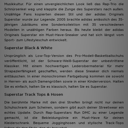
Musikkultur. Für einen unvergleichlichen Look ließ das Rap-Trio die
Schnürsenkel weg und klappte die Zunge des Superstars nach außen.
Unzählige Fans kopierten diesen Stil und der adidas Originals
Superstar wurde zur Legende. 2005 brachte adidas anlässlich des 35-
jährigen Jubiläums eine Sonderkollektion mit 35 verschiedenen
Modellen in unzähligen Farben heraus. Bis heute bleibt der adidas
Originals Superstar ein Must-Have-Sneaker und hat sich längst vom
Sport- zum Lifestyleschuh entwickelt.
Superstar Black & White
Ursprünglich als Low-Top-Version des Pro-Modell-Basketballschuhs
veröffentlicht, ist der Schwarz-Weiß-Superstar der unbestrittene
Klassiker. Mit einem hochwertigen Lederobermaterial für mehr
Strapazierfähigkeit geschaffen, werden diese Sneaker dich niemals
enttäuschen. In einer monochromen Farbgebung kommen sie sowohl
in Herren- als auch Damengrößen sowie in einer Kinderversion. Halten
Sie es einfach, halten Sie es klassisch, halten Sie es Superstar.
Superstar Track Tops & Hosen
Die berühmte Marke mit den drei Streifen bringt nicht nur deinen
Schuhschrank zum Scheinen, sondern gibt auch deiner Streetwear ein
echtes Update. Durch Rap-Superstars Run DMC zu einer Legende
gemacht, ist die Bekleidungslinie ein Must-Have für deinen
Kleiderschrank. Bequeme Jogginghosen und stylische Track-Tops