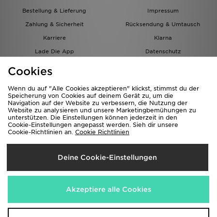
Bestellung & Lieferung
Impressum
Zahlung & Sicherheit
Rücksendung & Umtausch
Karriere
Klarna
Lade Die App
Datenschutz
Cookies
Cookies Einstellungen
Cookies
Partnerprogramm
Wenn du auf "Alle Cookies akzeptieren" klickst, stimmst du der
Speicherung von Cookies auf deinem Gerät zu, um die
Navigation auf der Website zu verbessern, die Nutzung der
Website zu analysieren und unsere Marketingbemühungen zu
unterstützen. Die Einstellungen können jederzeit in den
Cookie-Einstellungen angepasst werden. Sieh dir unsere
Cookie-Richtlinien an.
Cookie Richtlinien
Lieferung Nach
Deine Cookie-Einstellungen
Österreich
Wir akzeptieren folgende Zahlungsmethoden
Akzeptiere alle Cookies