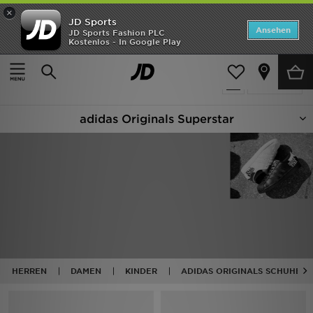
×
JD Sports
Startseite
Ansehen
JD Sports Fashion PLC
Kostenlos - In Google Play
Startseite
Adidas Originals Superstar
ANGEBOTE
48 Produkte
verfeinern
Marken
adidas Originals Superstar
Neuheiten
Herren
Damen
Kinder
Bestsellers
HERREN
DAMEN
KINDER
ADIDAS ORIGINALS SCHUHE
JD Exklusives
Fußball