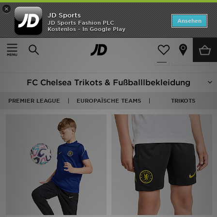
×
JD Sports
Startseite
Ansehen
JD Sports Fashion PLC
Kostenlos - In Google Play
Startseite
Fußball - Chelsea
ANGEBOTE
4 Produkte
verfeinern
Marken
FC Chelsea Trikots & Fußballlbekleidung
Neuheiten
PREMIER LEAGUE
EUROPAÏSCHE TEAMS
TRIKOTS
Herren
Damen
Kinder
Bestsellers
JD Exklusives
Fußball