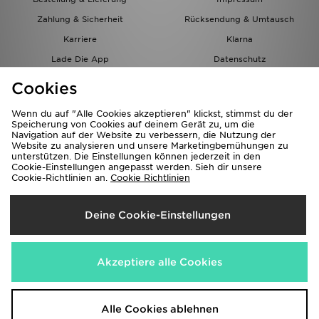
Zahlung & Sicherheit
Rücksendung & Umtausch
Karriere
Klarna
Lade Die App
Datenschutz
Cookies
Cookies Einstellungen
Cookies
Partnerprogramm
Wenn du auf "Alle Cookies akzeptieren" klickst, stimmst du der
Speicherung von Cookies auf deinem Gerät zu, um die
Navigation auf der Website zu verbessern, die Nutzung der
Website zu analysieren und unsere Marketingbemühungen zu
unterstützen. Die Einstellungen können jederzeit in den
Cookie-Einstellungen angepasst werden. Sieh dir unsere
Cookie-Richtlinien an.
Cookie Richtlinien
Lieferung Nach
Deine Cookie-Einstellungen
Österreich
Wir akzeptieren folgende Zahlungsmethoden
Akzeptiere alle Cookies
Corporate Website
www.jdplc.com
Alle Cookies ablehnen