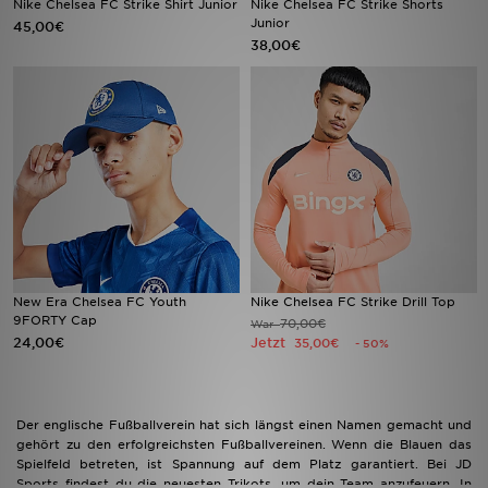
Nike Chelsea FC Strike Shirt Junior
Nike Chelsea FC Strike Shorts
Junior
45,00€
38,00€
Sport
Lade Die APP
Geschenkkarte
Filialfinder
Mein JD
Meine Nachrichten
New Era Chelsea FC Youth
Nike Chelsea FC Strike Drill Top
9FORTY Cap
70,00€
War
24,00€
Jetzt
35,00€
- 50%
Bestellverfolgung
Hilfe & Kontakt
Der englische Fußballverein hat sich längst einen Namen gemacht und
gehört zu den erfolgreichsten Fußballvereinen. Wenn die Blauen das
Trending Styles
Spielfeld betreten, ist Spannung auf dem Platz garantiert. Bei JD
Sports findest du die neuesten Trikots, um dein Team anzufeuern. In