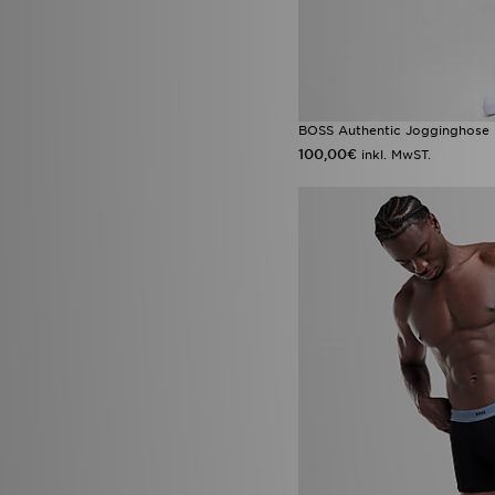
Tommy Hilfiger
(10)
Trailberg
(102)
True Religion
(18)
UGG
(64)
Umbro
(13)
Under Armour
(345)
BOSS Authentic Jogginghose
Unlike Humans
(223)
100,00€
inkl. MwST.
UNNOWN
(1)
Valentino
(7)
Vans
(74)
Venum
(8)
Von Dutch
(28)
Wilson
(1)
Zavetti Canada
(41)
Geschenkkarte
(1)