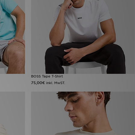
BOSS Tape T-Shirt
75,00€
inkl. MwST.