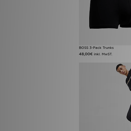
Owala
(9)
PE Nation
(1)
Pink Soda Sport
(36)
Polo Ralph Lauren
(11)
Polo Sport
(2)
PUMA
(167)
Rascal
(2)
Red Run Activewear
(27)
BOSS 3-Pack Trunks
Reebok
(132)
48,00€
inkl. MwST.
Reprimo
(77)
Salomon
(47)
Saucony
(50)
Score Draw
(13)
Sergio Tacchini
(1)
Sof Sole
(6)
Speedo
(9)
SPORTING ID
(1)
Stanley
(56)
Supply & Demand
(185)
Technicals
(65)
The North Face
(319)
Timberland
(19)