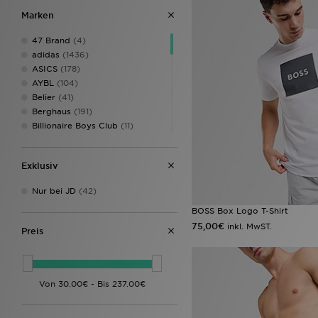
Marken
47 Brand
(4)
adidas
(1436)
ASICS
(178)
AYBL
(104)
Belier
(41)
Berghaus
(191)
Billionaire Boys Club
(11)
Birkenstock
(23)
BOSS
(98)
Exklusiv
Calvin Klein
(4)
Calvin Klein Underwear
(36)
Nur bei JD
(42)
Castore
(5)
Celtic Retro
(2)
BOSS Box Logo T-Shirt
Champion
(14)
75,00€
inkl. MwST.
Preis
Columbia
(36)
Converse
(86)
Crep Protect
(31)
Crocs
(74)
DAILYSZN
(54)
DC Shoes
(13)