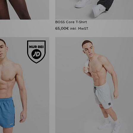
BOSS Core T-Shirt
65,00€
inkl. MwST.