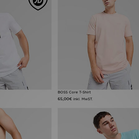
BOSS Core T-Shirt
65,00€
inkl. MwST.