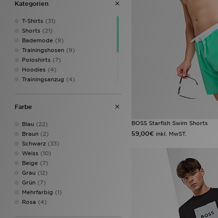
Kategorien
Dickies
(4)
Dirty London
(2)
T-Shirts
(31)
Dr. Martens
(15)
Shorts
(21)
EA7 Emporio Armani
(83)
Bademode
(9)
Eastpak
(5)
Trainingshosen
(9)
Ed Hardy
(23)
Poloshirts
(7)
Ellesse
(1)
Hoodies
(4)
Emporio Armani EA7
(1)
Trainingsanzug
(4)
Fila
(148)
Cargo Hosen
(3)
Forever Collectables
(1)
Sweatshirts
(3)
Fred Perry
(67)
Farbe
Unterwaesche
(3)
Goorin Bros
(10)
Handschuhe
(1)
GRIID
(10)
BOSS Starfish Swim Shorts
Blau
(22)
Jogginghosen
(1)
Havaianas
(27)
59,00€
inkl. MwST.
Braun
(2)
Shirts
(1)
HOKA
(35)
Schwarz
(33)
Hoodrich
(255)
Weiss
(10)
HUGO
(1)
Beige
(7)
Hummel
(10)
Grau
(12)
ICECREAM
(2)
Grün
(7)
ILLUSIVE LONDON
(3)
Mehrfarbig
(1)
JD
(1)
Rosa
(4)
John Hatter & Co
(2)