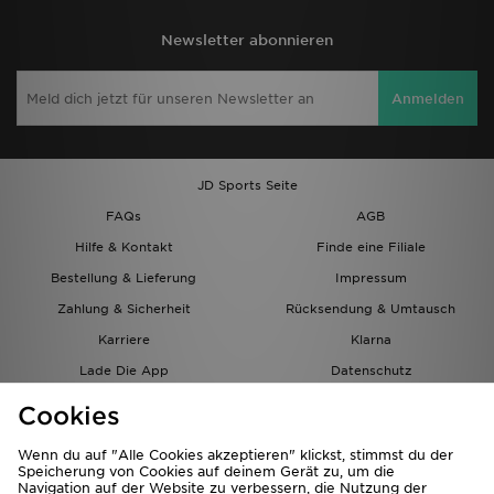
Newsletter abonnieren
Anmelden
JD Sports Seite
FAQs
AGB
Hilfe & Kontakt
Finde eine Filiale
Bestellung & Lieferung
Impressum
Zahlung & Sicherheit
Rücksendung & Umtausch
Karriere
Klarna
Lade Die App
Datenschutz
Cookies
Cookies Einstellungen
Cookies
Partnerprogramm
Wenn du auf "Alle Cookies akzeptieren" klickst, stimmst du der
Speicherung von Cookies auf deinem Gerät zu, um die
Navigation auf der Website zu verbessern, die Nutzung der