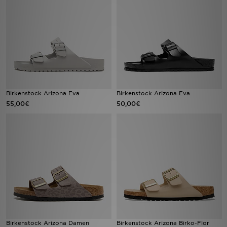
Sport
Lade Die APP
Geschenkkarte
Filialfinder
Birkenstock Arizona Eva
Birkenstock Arizona Eva
55,00€
50,00€
Mein JD
Meine Nachrichten
Bestellverfolgung
Hilfe & Kontakt
Trending Styles
Birkenstock Arizona Damen
Birkenstock Arizona Birko-Flor