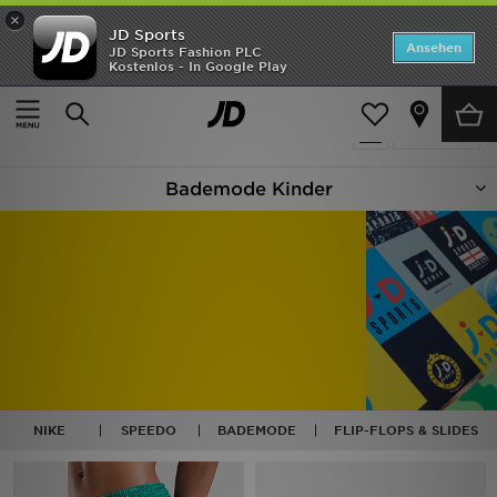
×
JD Sports
Startseite
Ansehen
JD Sports Fashion PLC
Kostenlos - In Google Play
Startseite
Kinder
ANGEBOTE
12 Produkte
verfeinern
Marken
Bademode Kinder
Neuheiten
Herren
Damen
Kinder
Bestsellers
NIKE
SPEEDO
BADEMODE
FLIP-FLOPS & SLIDES
JD Exklusives
Fußball