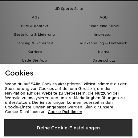
JD Sports Seite
FAQs
AGB
Hilfe & Kontakt
Finde eine Filiale
Bestellung & Lieferung
Impressum
Zahlung & Sicherheit
Rücksendung & Umtausch
Karriere
Klarna
Lade Die App
Datenschutz
Cookies
Cookies Einstellungen
Cookies
Partnerprogramm
Wenn du auf "Alle Cookies akzeptieren" klickst, stimmst du der
Speicherung von Cookies auf deinem Gerät zu, um die
Navigation auf der Website zu verbessern, die Nutzung der
Website zu analysieren und unsere Marketingbemühungen zu
unterstützen. Die Einstellungen können jederzeit in den
Cookie-Einstellungen angepasst werden. Sieh dir unsere
Cookie-Richtlinien an.
Cookie Richtlinien
Lieferung Nach
Deine Cookie-Einstellungen
Österreich