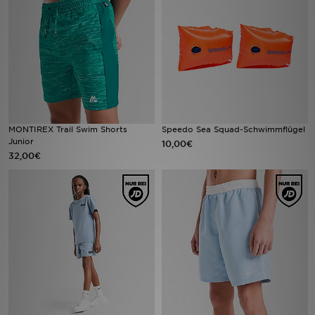
Sport
Lade Die APP
Geschenkkarte
Filialfinder
MONTIREX Trail Swim Shorts
Speedo Sea Squad-Schwimmflügel
Junior
10,00€
32,00€
Mein JD
Meine Nachrichten
Bestellverfolgung
Hilfe & Kontakt
Trending Styles