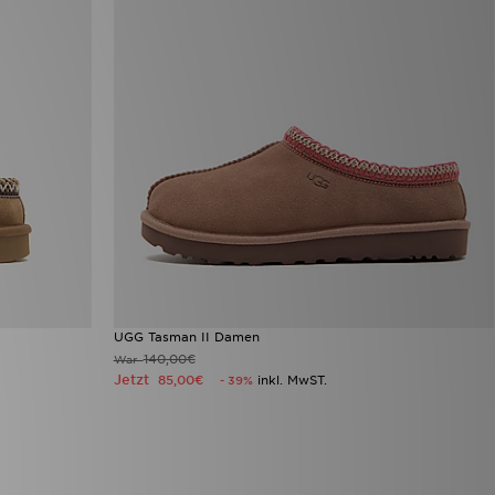
UGG Tasman II Damen
140,00€
War
Jetzt
85,00€
inkl. MwST.
- 39%