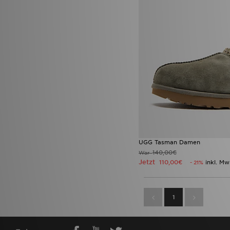
UGG Tasman Damen
140,00€
War
Jetzt
110,00€
inkl. Mw
- 21%
1