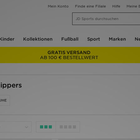
Mein Konto
Finde eine Filiale
Hilfe
Meine B
Kinder
Kollektionen
Fußball
Sport
Marken
Ne
GRATIS VERSAND
AB 100 € BESTELLWERT
ippers
UHE