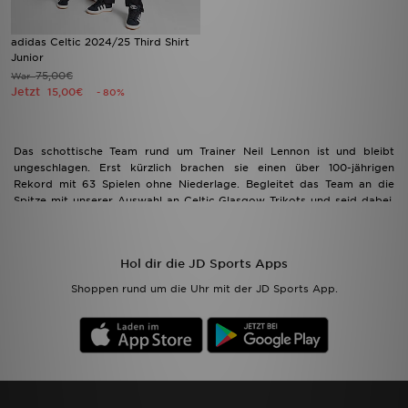
adidas Celtic 2024/25 Third Shirt
Junior
75,00€
War
Jetzt
15,00€
- 80%
Das schottische Team rund um Trainer Neil Lennon ist und bleibt
ungeschlagen. Erst kürzlich brachen sie einen über 100-jährigen
Rekord mit 63 Spielen ohne Niederlage. Begleitet das Team an die
Spitze mit unserer Auswahl an Celtic Glasgow Trikots und seid dabei,
wenn der nächste Meistertitel winkt. Unter dem Spitznamen „The
Bhoys“ präsentiert die Mannschaft in den Vereinsfarben Grün und
Weiß. Der Verein dominiert zusammen mit dem Lokalrivalen Glasgow
Hol dir die JD Sports Apps
Rangers den schottischen Fußball. Entdecke jetzt deinen Fanshop bei
JD Sports und shop die Essentials für den perfekten Fanlook!
Shoppen rund um die Uhr mit der JD Sports App.