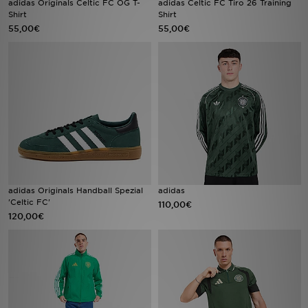
adidas Originals Celtic FC OG T-
adidas Celtic FC Tiro 26 Training
Shirt
Shirt
55,00€
55,00€
Sport
Lade Die APP
Geschenkkarte
Filialfinder
Mein JD
Meine Nachrichten
adidas Originals Handball Spezial
adidas
'Celtic FC'
110,00€
120,00€
Bestellverfolgung
Hilfe & Kontakt
Trending Styles