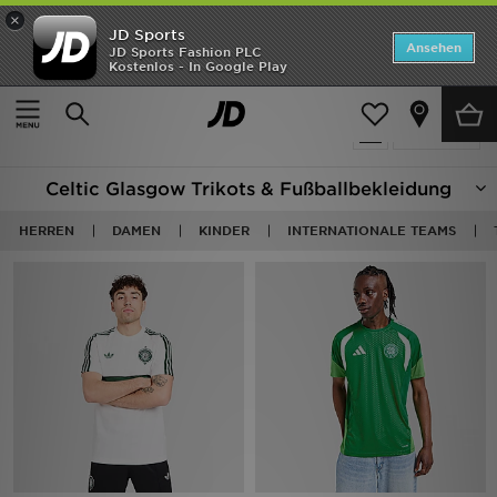
×
JD Sports
Startseite
Ansehen
JD Sports Fashion PLC
Kostenlos - In Google Play
Startseite
Fußball - Celtic
ANGEBOTE
21 Produkte
verfeinern
Marken
Celtic Glasgow Trikots & Fußballbekleidung
Neuheiten
HERREN
DAMEN
KINDER
INTERNATIONALE TEAMS
Herren
Damen
Kinder
Bestsellers
JD Exklusives
Fußball