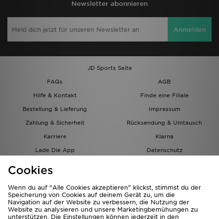
Newsletter abonnieren
Anmelden
JD Sports Seite
FAQs
AGB
Hilfe & Kontakt
Finde eine Filiale
Bestellung & Lieferung
Impressum
Zahlung & Sicherheit
Rücksendung & Umtausch
Karriere
Klarna
Lade Die App
Datenschutz
Cookies
Cookies Einstellungen
Cookies
Partnerprogramm
Wenn du auf "Alle Cookies akzeptieren" klickst, stimmst du der
Speicherung von Cookies auf deinem Gerät zu, um die
Navigation auf der Website zu verbessern, die Nutzung der
Website zu analysieren und unsere Marketingbemühungen zu
unterstützen. Die Einstellungen können jederzeit in den