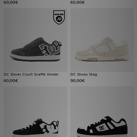
60,00€
60,00€
Sport
Lade Die APP
Geschenkkarte
Filialfinder
Mein JD
DC Shoes Court Graffik Kinder
DC Shoes Stag
60,00€
90,00€
Meine Nachrichten
Bestellverfolgung
Hilfe & Kontakt
Trending Styles