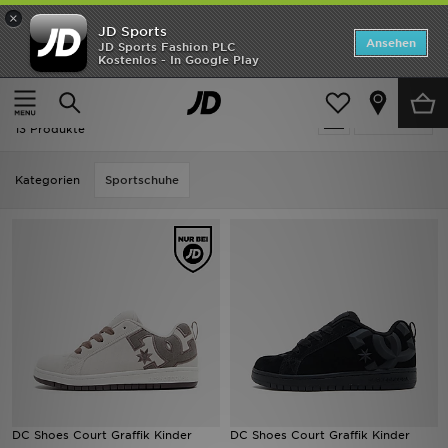
×
JD Sports
Startseite
Ansehen
JD Sports Fashion PLC
Kostenlos - In Google Play
Startseite
DC Shoes
ANGEBOTE
DC Shoes
verfeinern
Marken
13 Produkte
Neuheiten
Kategorien
Sportschuhe
Herren
Damen
Kinder
Bestsellers
JD Exklusives
DC Shoes Court Graffik Kinder
DC Shoes Court Graffik Kinder
Fußball