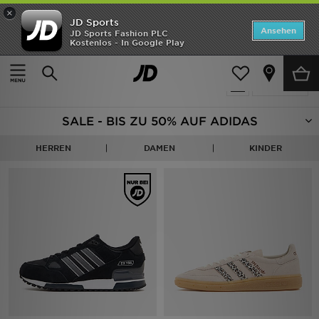
×
JD Sports
Startseite
Ansehen
JD Sports Fashion PLC
Kostenlos - In Google Play
Startseite
Ausverkauf | Adidas
ANGEBOTE
420 Produkte
verfeinern
Marken
SALE - BIS ZU 50% AUF ADIDAS
Neuheiten
HERREN
DAMEN
KINDER
Herren
Damen
Kinder
Bestsellers
JD Exklusives
Fußball