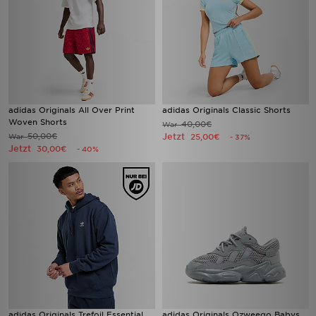
adidas Originals All Over Print
adidas Originals Classic Shorts
Woven Shorts
40,00€
War
50,00€
Jetzt
War
25,00€
- 37%
Jetzt
30,00€
- 40%
adidas Originals Trefoil Essential
adidas Originals Ozweego Babys