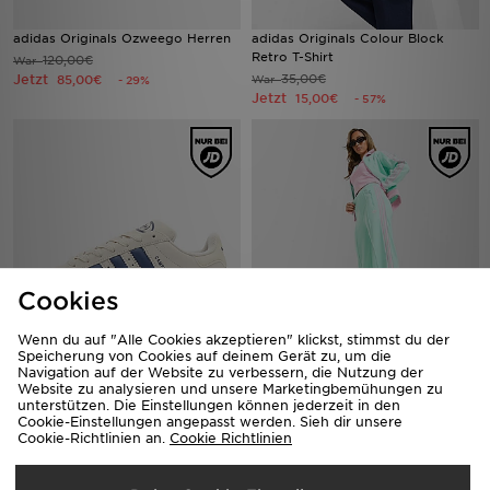
adidas Originals Ozweego Herren
adidas Originals Colour Block
Retro T-Shirt
120,00€
War
Jetzt
35,00€
85,00€
War
- 29%
Jetzt
15,00€
- 57%
Cookies
Wenn du auf "Alle Cookies akzeptieren" klickst, stimmst du der
adidas Originals Campus 00s
Speicherung von Cookies auf deinem Gerät zu, um die
adidas Originals Classic
Navigation auf der Website zu verbessern, die Nutzung der
Kinder
Trainingshose
Website zu analysieren und unsere Marketingbemühungen zu
90,00€
65,00€
War
War
unterstützen. Die Einstellungen können jederzeit in den
Jetzt
Jetzt
30,00€
35,00€
- 67%
- 46%
Cookie-Einstellungen angepasst werden. Sieh dir unsere
Cookie-Richtlinien an.
Cookie Richtlinien