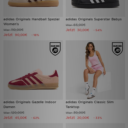
adidas Originals Handball Spezial
adidas Originals Superstar Babys
Women's
65,00€
War
110,00€
Jetzt
War
30,00€
- 54%
Jetzt
90,00€
- 18%
adidas Originals Gazelle Indoor
adidas Originals Classic Slim
Damen
Tanktop
120,00€
30,00€
War
War
Jetzt
Jetzt
45,00€
20,00€
- 62%
- 33%