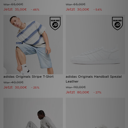
65,00€
65,00€
War
War
Jetzt
Jetzt
35,00€
30,00€
- 46%
- 54%
adidas Originals Stripe T-Shirt
adidas Originals Handball Spezial
Leather
40,00€
War
Jetzt
110,00€
30,00€
War
- 25%
Jetzt
80,00€
- 27%