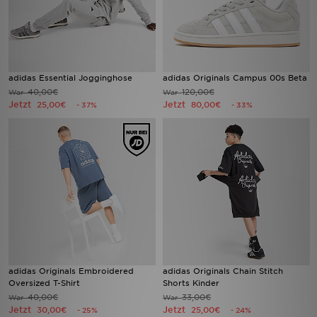
adidas Essential Jogginghose
adidas Originals Campus 00s Beta
40,00€
120,00€
War
War
Jetzt
Jetzt
25,00€
80,00€
- 37%
- 33%
adidas Originals Embroidered
adidas Originals Chain Stitch
Oversized T-Shirt
Shorts Kinder
40,00€
33,00€
War
War
Jetzt
Jetzt
30,00€
25,00€
- 25%
- 24%