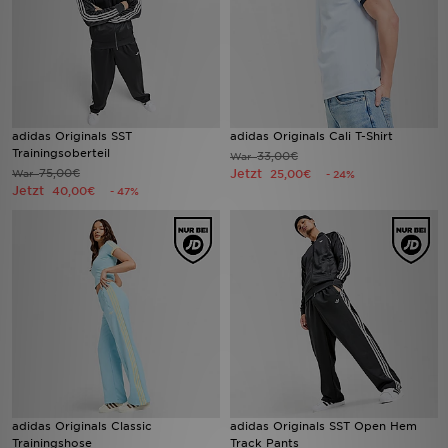
adidas Originals SST
adidas Originals Cali T-Shirt
Trainingsoberteil
33,00€
War
75,00€
Jetzt
War
25,00€
- 24%
Jetzt
40,00€
- 47%
adidas Originals Classic
adidas Originals SST Open Hem
Trainingshose
Track Pants