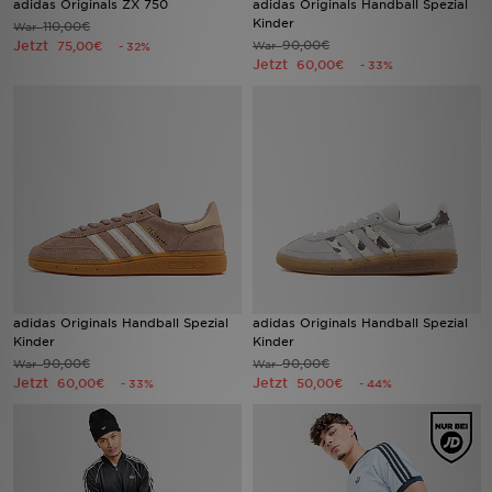
adidas Originals ZX 750
adidas Originals Handball Spezial
Kinder
110,00€
War
Jetzt
90,00€
75,00€
War
- 32%
Sport
Jetzt
60,00€
- 33%
Lade Die APP
Geschenkkarte
Filialfinder
Mein JD
Meine Nachrichten
adidas Originals Handball Spezial
adidas Originals Handball Spezial
Kinder
Kinder
Bestellverfolgung
90,00€
90,00€
War
War
Jetzt
Jetzt
60,00€
50,00€
- 33%
- 44%
Hilfe & Kontakt
Trending Styles