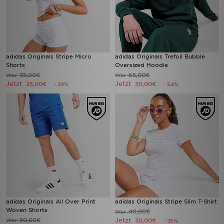
adidas Originals Stripe Micro
adidas Originals Trefoil Bubble
Shorts
Oversized Hoodie
35,00€
65,00€
War
War
Jetzt
Jetzt
25,00€
30,00€
- 29%
- 54%
adidas Originals All Over Print
adidas Originals Stripe Slim T-Shirt
Woven Shorts
40,00€
War
50,00€
Jetzt
War
30,00€
- 25%