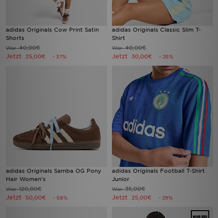
adidas Originals Cow Print Satin
adidas Originals Classic Slim T-
Shorts
Shirt
40,00€
40,00€
War
War
Jetzt
Jetzt
25,00€
30,00€
- 37%
- 25%
adidas Originals Samba OG Pony
adidas Originals Football T-Shirt
Hair Women's
Junior
120,00€
35,00€
War
War
Jetzt
Jetzt
50,00€
25,00€
- 58%
- 29%