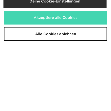
Deine Cookie-Einstellungen
Akzeptiere alle Cookies
Alle Cookies ablehnen
adidas Originals Superstar II
adidas Originals 3-Stripes Towel
Slim T-Shirt
120,00€
War
Jetzt
40,00€
60,00€
War
- 50%
Jetzt
25,00€
- 37%