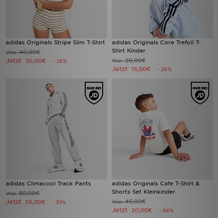
adidas Originals Stripe Slim T-Shirt
adidas Originals Core Trefoil T-
Shirt Kinder
40,00€
War
Jetzt
20,00€
30,00€
War
- 25%
Jetzt
15,00€
- 25%
adidas Climacool Track Pants
adidas Originals Cafe T-Shirt &
Shorts Set Kleinkinder
80,00€
War
Jetzt
45,00€
55,00€
War
- 31%
Jetzt
20,00€
- 56%