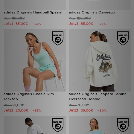
adidas Originals Handball Spezial
adidas Originals Ozweego
110,00€
120,00€
War
War
Jetzt
Jetzt
85,00€
85,00€
- 23%
- 29%
adidas Originals Classic Slim
adidas Originals Leopard Samba
Tanktop
Overhead Hoodie
30,00€
70,00€
War
War
Jetzt
Jetzt
20,00€
35,00€
- 33%
- 50%