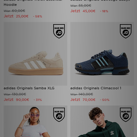
Hoodie
55,00€
War
60,00€
Jetzt
War
45,00€
- 18%
Jetzt
25,00€
- 58%
adidas Originals Samba XLG
adidas Originals Climacool 1
130,00€
140,00€
War
War
Jetzt
Jetzt
90,00€
70,00€
- 31%
- 50%