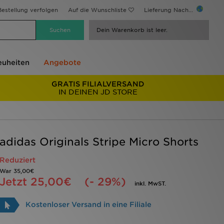
estellung verfolgen
Auf die Wunschliste
Lieferung Nach...
Dein Warenkorb ist leer.
uheiten
Angebote
GRATIS FILIALVERSAND
IN DEINEN JD STORE
adidas Originals Stripe Micro Shorts
Reduziert
War
35,00€
Jetzt
25,00€
(- 29%)
inkl. MwST.
Kostenloser Versand in eine Filiale