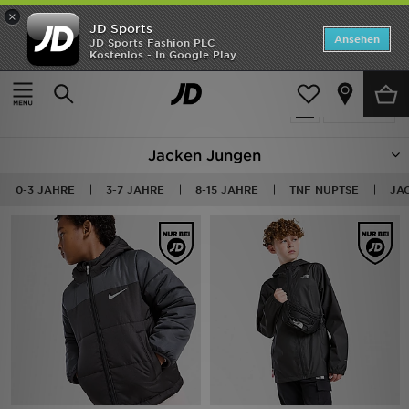
×
JD Sports
Startseite
Ansehen
JD Sports Fashion PLC
Kostenlos - In Google Play
Startseite
Kinder
ANGEBOTE
71 Produkte
verfeinern
Marken
Jacken Jungen
Neuheiten
0-3 JAHRE
3-7 JAHRE
8-15 JAHRE
TNF NUPTSE
JA
Herren
Damen
Kinder
Bestsellers
JD Exklusives
Fußball