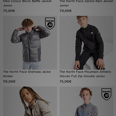
Nike Colour Block Baffle Jacket
The North Face Zipline Rain Jacket
Junior
Junior
75,00€
70,00€
Sport
Lade Die APP
Geschenkkarte
Filialfinder
Mein JD
Meine Nachrichten
The North Face Sherkala Jacke
The North Face Mountain Athletic
Kinder
Woven Full Zip Hoodie Junior
115,00€
75,00€
Bestellverfolgung
Hilfe & Kontakt
Trending Styles