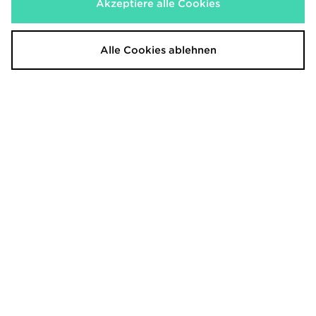
Akzeptiere alle Cookies
Nike Repel Miler Jacke Kinder
Nike Chevron Padded Jacke
Kinder
60,00€
85,00€
Alle Cookies ablehnen
adidas Originals SST Track Top
Trailberg Triathlon Colour Block
Kinder
Windbreaker Jacket
50,00€
75,00€