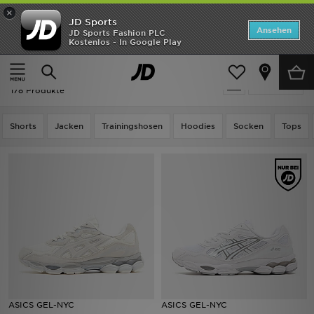
×
JD Sports
Startseite
Ansehen
JD Sports Fashion PLC
Kostenlos - In Google Play
Startseite
ASICS
ANGEBOTE
ASICS
verfeinern
Marken
178 Produkte
Neuheiten
Shorts
Jacken
Trainingshosen
Hoodies
Socken
Tops
Herren
Damen
Kinder
Bestsellers
JD Exklusives
ASICS GEL-NYC
ASICS GEL-NYC
Fußball