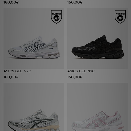
160,00€
150,00€
Sport
Lade Die APP
Geschenkkarte
Filialfinder
Mein JD
ASICS GEL-NYC
ASICS GEL-NYC
160,00€
150,00€
Meine Nachrichten
Bestellverfolgung
Hilfe & Kontakt
Trending Styles