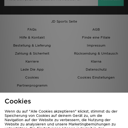
JD Sports Seite
FAQs
AGB
Hilfe & Kontakt
Finde eine Filiale
Bestellung & Lieferung
Impressum
Zahlung & Sicherheit
Rücksendung & Umtausch
Karriere
Klarna
Lade Die App
Datenschutz
Cookies
Cookies Einstellungen
Partnerprogramm
Cookies
Wenn du auf "Alle Cookies akzeptieren" klickst, stimmst du der
Speicherung von Cookies auf deinem Gerät zu, um die
Navigation auf der Website zu verbessern, die Nutzung der
Website zu analysieren und unsere Marketingbemühungen zu
Lieferung Nach