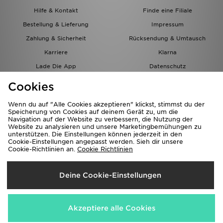
Hilfe & Kontakt
Finde eine Filiale
Bestellung & Lieferung
Impressum
Zahlung & Sicherheit
Rücksendung & Umtausch
Karriere
Klarna
Lade Die App
Datenschutz
Cookies
Cookies Einstellungen
Cookies
Partnerprogramm
Wenn du auf "Alle Cookies akzeptieren" klickst, stimmst du der
Speicherung von Cookies auf deinem Gerät zu, um die
Navigation auf der Website zu verbessern, die Nutzung der
Website zu analysieren und unsere Marketingbemühungen zu
unterstützen. Die Einstellungen können jederzeit in den
Cookie-Einstellungen angepasst werden. Sieh dir unsere
Cookie-Richtlinien an.
Cookie Richtlinien
Lieferung Nach
Deine Cookie-Einstellungen
Österreich
Wir akzeptieren folgende Zahlungsmethoden
Akzeptiere alle Cookies