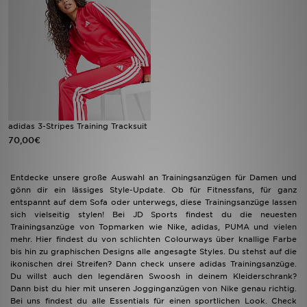
Sport
Lade Die APP
Geschenkkarte
Filialfinder
adidas 3-Stripes Training Tracksuit
70,00€
Mein JD
Entdecke unsere große Auswahl an Trainingsanzügen für Damen und
Meine Nachrichten
gönn dir ein lässiges Style-Update. Ob für Fitnessfans, für ganz
entspannt auf dem Sofa oder unterwegs, diese Trainingsanzüge lassen
sich vielseitig stylen! Bei JD Sports findest du die neuesten
Bestellverfolgung
Trainingsanzüge von Topmarken wie Nike, adidas, PUMA und vielen
mehr. Hier findest du von schlichten Colourways über knallige Farbe
Hilfe & Kontakt
bis hin zu graphischen Designs alle angesagte Styles. Du stehst auf die
ikonischen drei Streifen? Dann check unsere adidas Trainingsanzüge.
Du willst auch den legendären Swoosh in deinem Kleiderschrank?
Trending Styles
Dann bist du hier mit unseren Jogginganzügen von Nike genau richtig.
Bei uns findest du alle Essentials für einen sportlichen Look. Check