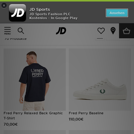
×
JD Sports
Startseite
Ansehen
JD Sports Fashion PLC
Kostenlos - In Google Play
Startseite
Herren
ANGEBOTE
Herren - Fred Perry
verfeinern
Marken
70 Produkte
Neuheiten
Herren
Damen
Kinder
Bestsellers
Fred Perry Relaxed Back Graphic
Fred Perry Baseline
T-Shirt
110,00€
JD Exklusives
70,00€
Fußball