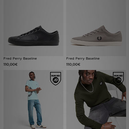
Sport
Lade Die APP
Geschenkkarte
Filialfinder
Fred Perry Baseline
Fred Perry Baseline
110,00€
110,00€
Mein JD
Meine Nachrichten
Bestellverfolgung
Hilfe & Kontakt
Trending Styles