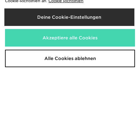
Cookie-Richtlinien an.
Cookie Richtlinien
95,00€
75,00€
Deine Cookie-Einstellungen
Akzeptiere alle Cookies
Alle Cookies ablehnen
Fred Perry Waffle Shorts
Fred Perry Badge Woven Jacke
75,00€
165,00€