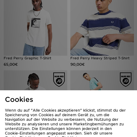
Fred Perry Graphic T-Shirt
Fred Perry Heavy Striped T-Shirt
65,00€
90,00€
Cookies
Wenn du auf "Alle Cookies akzeptieren" klickst, stimmst du der
Speicherung von Cookies auf deinem Gerät zu, um die
Navigation auf der Website zu verbessern, die Nutzung der
Website zu analysieren und unsere Marketingbemühungen zu
unterstützen. Die Einstellungen können jederzeit in den
Cookie-Einstellungen angepasst werden. Sieh dir unsere
Fred Perry Twin Tipped Poloshirt
Fred Perry Tape Shorts