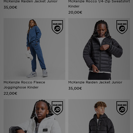
McKenzie Raiden Jacket Junior
McKenzie Rocco 1/4-Zip Sweatshirt
Kinder
35,00€
20,00€
Sport
Lade Die APP
Geschenkkarte
Filialfinder
Mein JD
Meine Nachrichten
McKenzie Rocco Fleece
McKenzie Raiden Jacket Junior
Jogginghose Kinder
35,00€
22,00€
Bestellverfolgung
Hilfe & Kontakt
Trending Styles