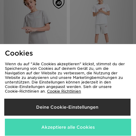
Cookies
McKenzie Type T-Shirt Kinder
McKenzie Script Shorts Junior
Wenn du auf "Alle Cookies akzeptieren" klickst, stimmst du der
16,00€
16,00€
War
War
Speicherung von Cookies auf deinem Gerät zu, um die
Jetzt
Jetzt
10,00€
12,00€
- 37%
- 25%
Navigation auf der Website zu verbessern, die Nutzung der
Website zu analysieren und unsere Marketingbemühungen zu
unterstützen. Die Einstellungen können jederzeit in den
Cookie-Einstellungen angepasst werden. Sieh dir unsere
Cookie-Richtlinien an.
Cookie Richtlinien
Deine Cookie-Einstellungen
Akzeptiere alle Cookies