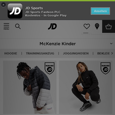
×
JD Sports
Startseite
Ansehen
JD Sports Fashion PLC
Kostenlos - In Google Play
Startseite
Kinder
ANGEBOTE
80 Produkte
verfeinern
Marken
McKenzie Kinder
Neuheiten
HOODIE
TRAININGSANZUG
JOGGINGHOSEN
BEKLEIDU
Herren
Damen
Kinder
Bestsellers
JD Exklusives
Fußball