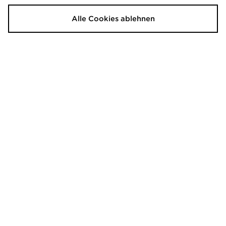
McKenzie Charlie Kinder
McKenzie Parkin Kinder
45,00€
Alle Cookies ablehnen
45,00€
War
War
Jetzt
Jetzt
30,00€
30,00€
- 33%
- 33%
McKenzie Parkin Kleinkinder
McKenzie Cole Kleinkinder
40,00€
40,00€
War
War
Jetzt
Jetzt
25,00€
25,00€
- 37%
- 37%