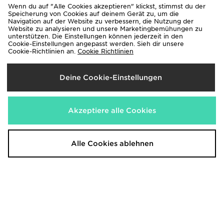
Wenn du auf "Alle Cookies akzeptieren" klickst, stimmst du der
Speicherung von Cookies auf deinem Gerät zu, um die
Navigation auf der Website zu verbessern, die Nutzung der
Website zu analysieren und unsere Marketingbemühungen zu
unterstützen. Die Einstellungen können jederzeit in den
adidas Real Madrid 2026/27 Home
adidas Originals Samba OG Kinder
Cookie-Einstellungen angepasst werden. Sieh dir unsere
Shirt
Cookie-Richtlinien an.
Cookie Richtlinien
90,00€
100,00€
Deine Cookie-Einstellungen
Akzeptiere alle Cookies
Alle Cookies ablehnen
adidas Originals Handball Spezial
adidas Originals Handball Spezial
Kinder
Junior
90,00€
90,00€