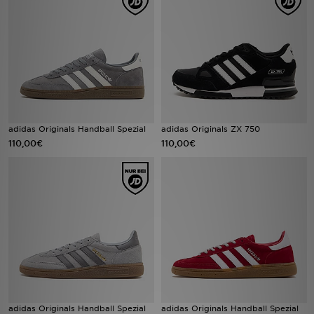
Sport
Lade Die APP
Geschenkkarte
Filialfinder
adidas Originals Handball Spezial
adidas Originals ZX 750
110,00€
110,00€
Mein JD
Meine Nachrichten
Bestellverfolgung
Hilfe & Kontakt
Trending Styles
adidas Originals Handball Spezial
adidas Originals Handball Spezial