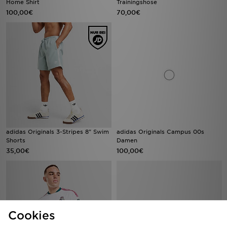
Home Shirt
Trainingshose
100,00€
70,00€
adidas Originals 3-Stripes 8" Swim
adidas Originals Campus 00s
Shorts
Damen
35,00€
100,00€
Cookies