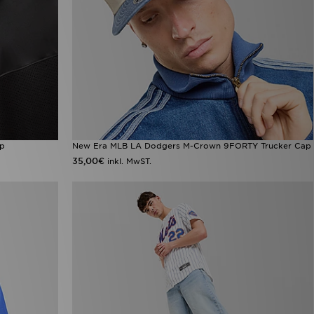
ap
New Era MLB LA Dodgers M-Crown 9FORTY Trucker Cap
35,00€
inkl. MwST.