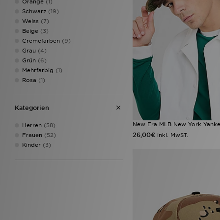
Orange
(1)
Schwarz
(19)
Weiss
(7)
Beige
(3)
Cremefarben
(9)
Grau
(4)
Grün
(6)
Mehrfarbig
(1)
Rosa
(1)
Kategorien
New Era MLB New York Yank
Herren
(58)
26,00€
inkl. MwST.
Frauen
(52)
Kinder
(3)