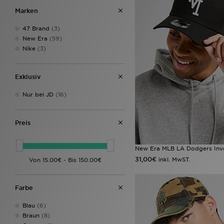
Marken
47 Brand
(3)
New Era
(59)
Nike
(3)
Exklusiv
Nur bei JD
(16)
Preis
New Era MLB LA Dodgers In
31,00€
inkl. MwST.
Farbe
Blau
(6)
Braun
(8)