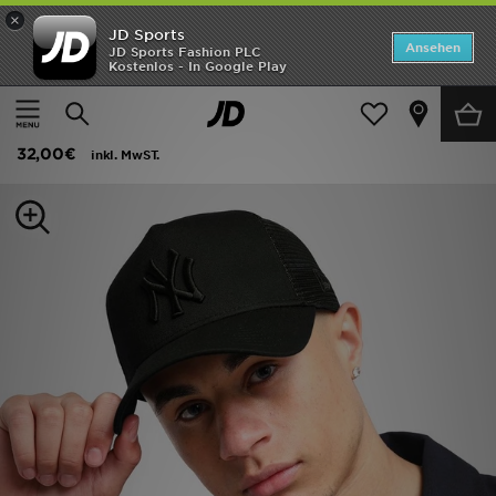
×
JD Sports
Startseite
Ansehen
JD Sports Fashion PLC
Kostenlos - In Google Play
Startseite
Frauen
Frauen Accessoires
Caps
ANGEBOTE
New Era MLB New York Yankees Snapback Trucker Cap
Marken
32,00€
inkl. MwST.
Neuheiten
Herren
Damen
Kinder
Bestsellers
JD Exklusives
Fußball