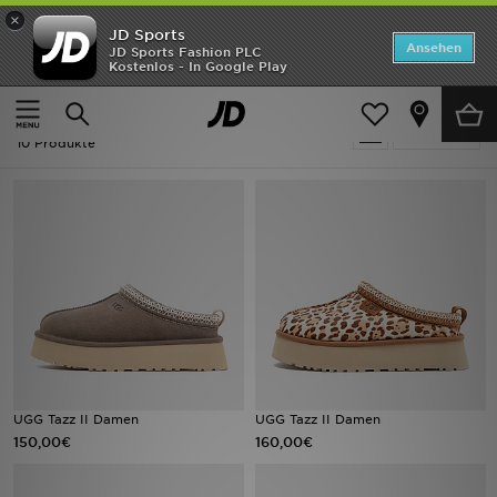
×
JD Sports
Startseite
Ansehen
JD Sports Fashion PLC
Kostenlos - In Google Play
Startseite
UGG Tazz
ANGEBOTE
UGG Tazz
verfeinern
Marken
10 Produkte
Neuheiten
Herren
Damen
Kinder
Bestsellers
UGG Tazz II Damen
UGG Tazz II Damen
150,00€
160,00€
JD Exklusives
Fußball