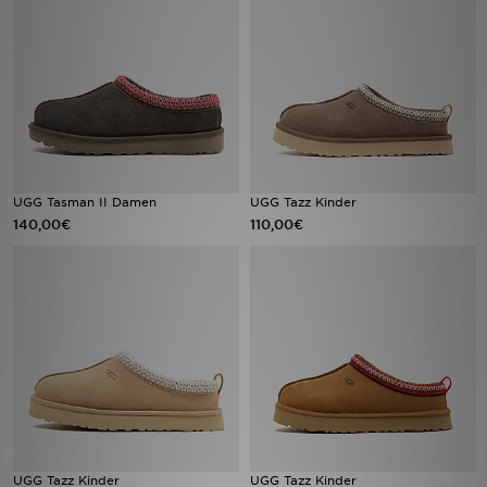
Sport
Lade Die APP
Geschenkkarte
Filialfinder
UGG Tasman II Damen
UGG Tazz Kinder
140,00€
110,00€
Mein JD
Meine Nachrichten
Bestellverfolgung
Hilfe & Kontakt
Trending Styles
UGG Tazz Kinder
UGG Tazz Kinder