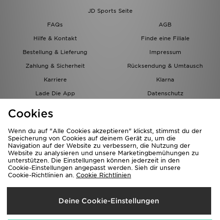
JD Sports Seite
FAQs
AGB
Hilfe & Kontakt
Finde eine Filiale
Bestellung & Lieferung
Impressum
Zahlung & Sicherheit
Rücksendung & Umtausch
Karriere
Klarna
Lade Die App
Datenschutz
Cookies
Cookies Einstellungen
Cookies
Partnerprogramm
Wenn du auf "Alle Cookies akzeptieren" klickst, stimmst du der
Speicherung von Cookies auf deinem Gerät zu, um die
Navigation auf der Website zu verbessern, die Nutzung der
Website zu analysieren und unsere Marketingbemühungen zu
unterstützen. Die Einstellungen können jederzeit in den
Cookie-Einstellungen angepasst werden. Sieh dir unsere
Cookie-Richtlinien an.
Cookie Richtlinien
Lieferung Nach
Deine Cookie-Einstellungen
Österreich