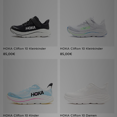
Sport
Lade Die APP
Geschenkkarte
Filialfinder
HOKA Clifton 10 Kleinkinder
HOKA Clifton 10 Kleinkinder
85,00€
85,00€
Mein JD
Meine Nachrichten
Bestellverfolgung
Hilfe & Kontakt
Trending Styles
HOKA Clifton 10 Kinder
HOKA Clifton 10 Damen