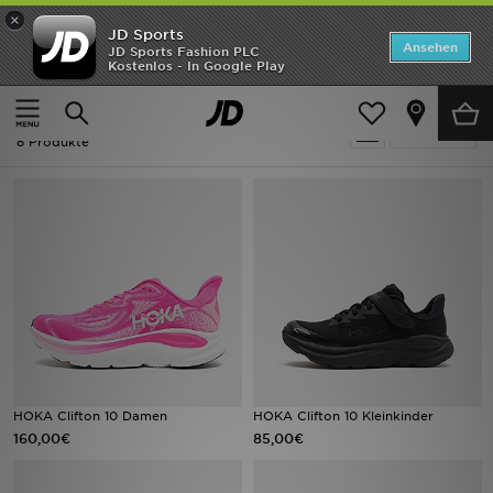
×
JD Sports
Startseite
Ansehen
JD Sports Fashion PLC
Kostenlos - In Google Play
Startseite
Hoka Clifton
ANGEBOTE
Hoka Clifton
verfeinern
Marken
8 Produkte
Neuheiten
Herren
Damen
Kinder
Bestsellers
HOKA Clifton 10 Damen
HOKA Clifton 10 Kleinkinder
160,00€
85,00€
JD Exklusives
Fußball