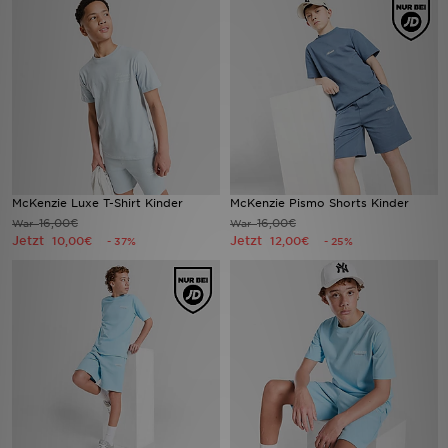
Sport
Lade Die APP
Geschenkkarte
Filialfinder
McKenzie Luxe T-Shirt Kinder
McKenzie Pismo Shorts Kinder
16,00€
16,00€
War
War
Mein JD
Jetzt
Jetzt
10,00€
12,00€
- 37%
- 25%
Meine Nachrichten
Bestellverfolgung
Hilfe & Kontakt
Trending Styles