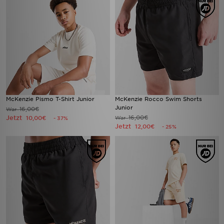
McKenzie Pismo T-Shirt Junior
McKenzie Rocco Swim Shorts
Junior
16,00€
War
Jetzt
16,00€
10,00€
War
- 37%
Jetzt
12,00€
- 25%