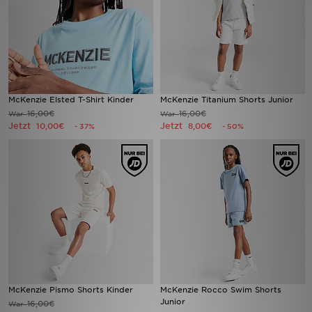
McKenzie Elsted T-Shirt Kinder
McKenzie Titanium Shorts Junior
16,00€
16,00€
War
War
Jetzt
Jetzt
10,00€
8,00€
- 37%
- 50%
McKenzie Pismo Shorts Kinder
McKenzie Rocco Swim Shorts
Junior
16,00€
War