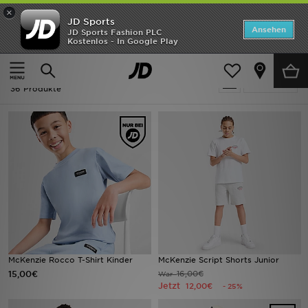
×
JD Sports
Startseite
Ansehen
JD Sports Fashion PLC
Kostenlos - In Google Play
Startseite
2 For 25
ANGEBOTE
2 For 25
verfeinern
Marken
36 Produkte
Neuheiten
Herren
Damen
Kinder
Bestsellers
McKenzie Rocco T-Shirt Kinder
McKenzie Script Shorts Junior
15,00€
16,00€
War
JD Exklusives
Jetzt
12,00€
- 25%
Fußball