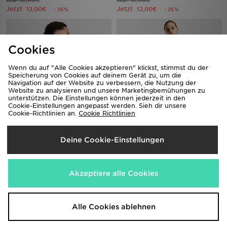
16,00€
16,00€
War
War
Jetzt
Jetzt
12,00€
12,00€
- 25%
- 25%
Cookies
Wenn du auf "Alle Cookies akzeptieren" klickst, stimmst du der
Speicherung von Cookies auf deinem Gerät zu, um die
Navigation auf der Website zu verbessern, die Nutzung der
Website zu analysieren und unsere Marketingbemühungen zu
unterstützen. Die Einstellungen können jederzeit in den
Cookie-Einstellungen angepasst werden. Sieh dir unsere
Cookie-Richtlinien an.
Cookie Richtlinien
McKenzie Vacay T-Shirt Kinder
McKenzie Anson Shorts Junior
16,00€
16,00€
War
War
Deine Cookie-Einstellungen
Jetzt
Jetzt
10,00€
12,00€
- 37%
- 25%
Akzeptiere alle Cookies
Alle Cookies ablehnen