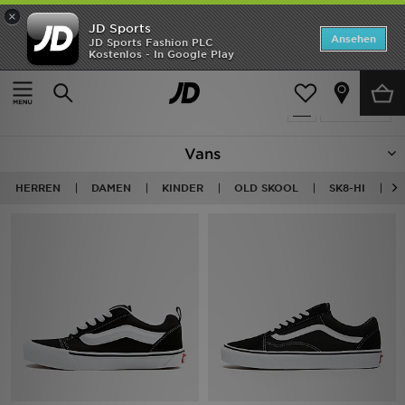
×
JD Sports
Startseite
Ansehen
JD Sports Fashion PLC
Kostenlos - In Google Play
Startseite
Vans
ANGEBOTE
74 Produkte
verfeinern
Marken
Vans
Neuheiten
HERREN
DAMEN
KINDER
OLD SKOOL
SK8-HI
B
Herren
Damen
Kinder
Bestsellers
JD Exklusives
Fußball