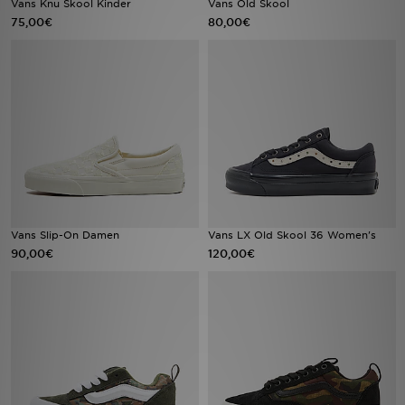
Vans Knu Skool Kinder
Vans Old Skool
75,00€
80,00€
Sport
Lade Die APP
Geschenkkarte
Filialfinder
Mein JD
Vans Slip-On Damen
Vans LX Old Skool 36 Women's
Meine Nachrichten
90,00€
120,00€
Bestellverfolgung
Hilfe & Kontakt
Trending Styles