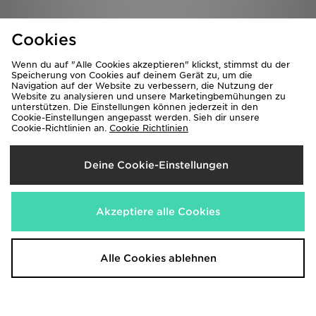
Vans Palm Drive Overhead Hoodie
Vans Bully T-Shirt
Cookies
80,00€
35,00€
Wenn du auf "Alle Cookies akzeptieren" klickst, stimmst du der
Speicherung von Cookies auf deinem Gerät zu, um die
Navigation auf der Website zu verbessern, die Nutzung der
Website zu analysieren und unsere Marketingbemühungen zu
unterstützen. Die Einstellungen können jederzeit in den
Cookie-Einstellungen angepasst werden. Sieh dir unsere
Cookie-Richtlinien an.
Cookie Richtlinien
Deine Cookie-Einstellungen
Vans Off The Wall Fever T-Shirt
Vans Hotline T-Shirt
Akzeptiere alle Cookies
35,00€
35,00€
Alle Cookies ablehnen