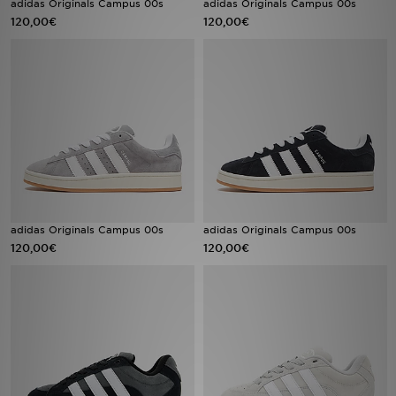
adidas Originals Campus 00s
adidas Originals Campus 00s
120,00€
120,00€
Sport
Lade Die APP
Geschenkkarte
Filialfinder
Mein JD
adidas Originals Campus 00s
adidas Originals Campus 00s
Meine Nachrichten
120,00€
120,00€
Bestellverfolgung
Hilfe & Kontakt
Trending Styles