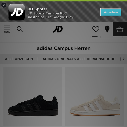
×
JD Sports
Startseite
Ansehen
JD Sports Fashion PLC
Kostenlos - In Google Play
Startseite
Herren
Herrenschuhe
ANGEBOTE
9 Produkte
verfeinern
Marken
adidas Campus Herren
Neuheiten
ALLE ANZEIGEN
ADIDAS ORIGINALS ALLE HERRENSCHUHE
Herren
Damen
Kinder
Bestsellers
JD Exklusives
Fußball