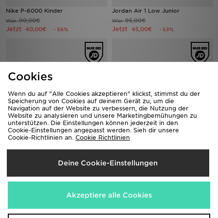
Nike P-6000 Kinder
Jordan Air 1 Low Junior
90,00€
95,00€
War
War
Jetzt
Jetzt
40,00€
45,00€
- 56%
- 53%
Cookies
Wenn du auf "Alle Cookies akzeptieren" klickst, stimmst du der
Speicherung von Cookies auf deinem Gerät zu, um die
Navigation auf der Website zu verbessern, die Nutzung der
Website zu analysieren und unsere Marketingbemühungen zu
unterstützen. Die Einstellungen können jederzeit in den
Cookie-Einstellungen angepasst werden. Sieh dir unsere
Cookie-Richtlinien an.
Cookie Richtlinien
New Balance 530 Kinder
Reebok Court Retro Kinder
100,00€
50,00€
War
War
Jetzt
Jetzt
65,00€
30,00€
- 35%
Deine Cookie-Einstellungen
- 40%
Akzeptiere alle Cookies