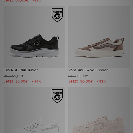
Jetzt
60,00€
- 33%
Fila RGB Run Junior
Vans Knu Skool Kinder
45,00€
75,00€
War
War
Jetzt
Jetzt
25,00€
50,00€
- 44%
- 33%