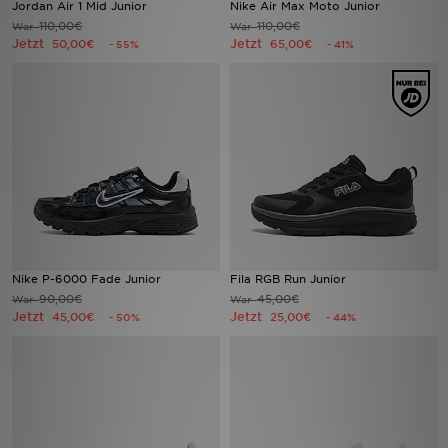
Jordan Air 1 Mid Junior
Nike Air Max Moto Junior
110,00€
110,00€
War
War
Jetzt
Jetzt
Sport
50,00€
65,00€
- 55%
- 41%
Lade Die APP
Geschenkkarte
Filialfinder
Mein JD
Meine Nachrichten
Nike P-6000 Fade Junior
Fila RGB Run Junior
90,00€
45,00€
War
War
Jetzt
Jetzt
45,00€
25,00€
- 50%
- 44%
Bestellverfolgung
Hilfe & Kontakt
Trending Styles