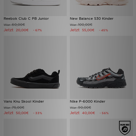
Reebok Club C PB Junior
New Balance 530 Kinder
60,00€
100,00€
War
War
Jetzt
Jetzt
20,00€
55,00€
- 67%
- 45%
Vans Knu Skool Kinder
Nike P-6000 Kinder
75,00€
90,00€
War
War
Jetzt
Jetzt
50,00€
40,00€
- 33%
- 56%