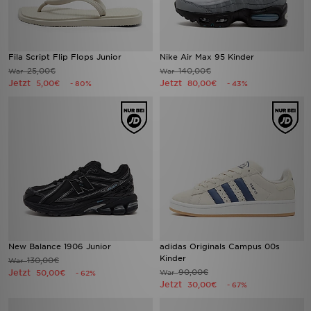
Fila Script Flip Flops Junior
Nike Air Max 95 Kinder
25,00€
140,00€
War
War
Jetzt
Jetzt
5,00€
80,00€
- 80%
- 43%
New Balance 1906 Junior
adidas Originals Campus 00s
Kinder
130,00€
War
Jetzt
90,00€
50,00€
War
- 62%
Jetzt
30,00€
- 67%