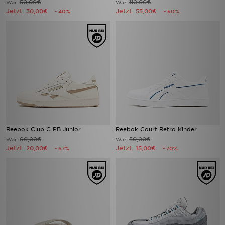
50,00€
110,00€
War
War
Jetzt
Jetzt
30,00€
55,00€
- 40%
- 50%
Reebok Club C PB Junior
Reebok Court Retro Kinder
60,00€
50,00€
War
War
Jetzt
Jetzt
20,00€
15,00€
- 67%
- 70%