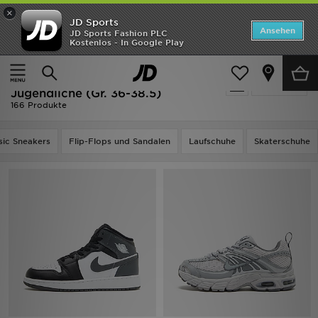
×
JD Sports
Startseite
Ansehen
JD Sports Fashion PLC
Kostenlos - In Google Play
Startseite
Kinder
Schuhe Jugendliche (Gr. 36-38.5)
ANGEBOTE
Ausverkauf | Kinder - Schuhe
verfeinern
Marken
Jugendliche (Gr. 36-38.5)
166 Produkte
Neuheiten
sic Sneakers
Flip-Flops und Sandalen
Laufschuhe
Skaterschuhe
Herren
Damen
Kinder
Bestsellers
JD Exklusives
Fußball