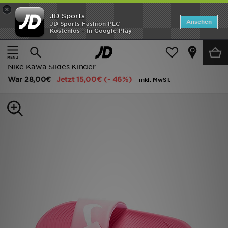
×
JD Sports
Startseite
Ansehen
JD Sports Fashion PLC
Kostenlos - In Google Play
Startseite
Kinder
Schuhe Jugendliche (Gr. 36-38.5)
ANGEBOTE
Flip-Flops und Sandalen
Marken
Nike Kawa Slides Kinder
War
28,00€
Jetzt
15,00€
(- 46%)
inkl. MwST.
Neuheiten
Herren
Damen
Kinder
Bestsellers
JD Exklusives
Fußball