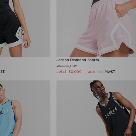
Jordan Diamond Shorts
50,00€
War
Jetzt
ST.
30,00€
inkl. MwST.
- 40%