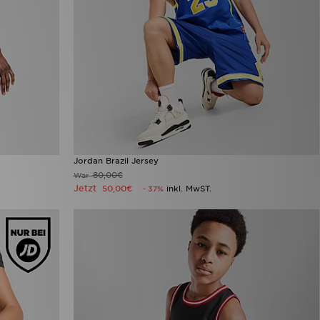
Jordan Brazil Jersey
80,00€
War
Jetzt
50,00€
inkl. MwST.
- 37%