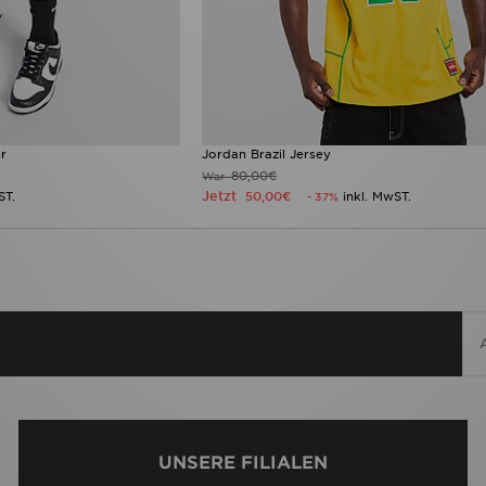
r
Jordan Brazil Jersey
80,00€
War
Jetzt
ST.
50,00€
inkl. MwST.
- 37%
UNSERE FILIALEN