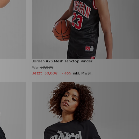
Jordan #23 Mesh Tanktop Kinder
50,00€
War
Jetzt
30,00€
inkl. MwST.
- 40%