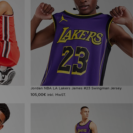
Jordan NBA LA Lakers James #23 Swingman Jersey
105,00€
inkl. MwST.