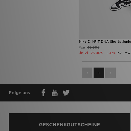
Nike Dri-FIT DNA Shorts Junio
40,00€
War
Jetzt
25,00€
inkl. Mw
- 37%
1
Folge uns
GESCHENKGUTSCHEINE