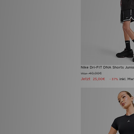
Nike Dri-FIT DNA Shorts Junio
40,00€
War
Jetzt
25,00€
inkl. Mw
- 37%