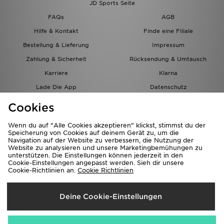
JD Sports Seite
FAQs
AGB
Hilfe & Kontakt
Finde eine Filiale
Bestellung & Lieferung
Impressum
Zahlung & Sicherheit
Rücksendung & Umtausch
Karriere
Klarna
Lade Die App
Datenschutz
Cookies
Cookies Einstellungen
Cookies
Partnerprogramm
Wenn du auf "Alle Cookies akzeptieren" klickst, stimmst du der
Speicherung von Cookies auf deinem Gerät zu, um die
Navigation auf der Website zu verbessern, die Nutzung der
Website zu analysieren und unsere Marketingbemühungen zu
unterstützen. Die Einstellungen können jederzeit in den
Cookie-Einstellungen angepasst werden. Sieh dir unsere
Cookie-Richtlinien an.
Cookie Richtlinien
Lieferung Nach
Deine Cookie-Einstellungen
Österreich