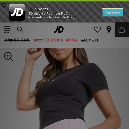
×
JD Sports
Startseite
Ansehen
JD Sports Fashion PLC
Kostenlos - In Google Play
Startseite
Frauen
Frauenkleidung
Shorts
ANGEBOTE
Jordan Diamond Shorts
Marken
War
50,00€
Jetzt
30,00€
(- 40%)
inkl. MwST.
Neuheiten
Herren
Damen
Kinder
Bestsellers
JD Exklusives
Fußball