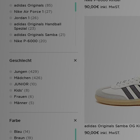
adidas Originals
(85)
90,00€
inkl. MwST.
Nike Air Force 1
(27)
Jordan 1
(26)
adidas Originals Handball
Spezial
(23)
adidas Originals Samba
(21)
Nike P-6000
(20)
New Balance 740
(14)
adidas Originals Campus
(12)
New Balance 9060
(12)
Geschlecht
adidas Originals Superstar
(10)
Jungen
(429)
Nike Air Max 95
(9)
Mädchen
(426)
Style Obsessed
(9)
JUNIOR
(10)
adidas Originals Samba OG
(8)
Kids'
(8)
ASICS GEL-1130
(8)
Frauen
(6)
Converse All Star
(8)
Männer
(5)
Converse All Star Hi
(8)
New Balance 530
(8)
Nike Dunk
(8)
Farbe
Nike Dunk Low
(8)
adidas Originals Samba OG K
Nike Vomero
(8)
Blau
(14)
90,00€
inkl. MwST.
Nike Vomero 18
(8)
Braun
(19)