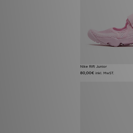
Fila Disruptor
(1)
Fila Panache
(1)
Hoka Clifton
(1)
HOKA Rincon 4
(1)
Jordan 3 True Blue
(1)
Jordan 4
(1)
Nike Air Jordan 3
(1)
Nike Air Max 270
(1)
Nike Air Max 95 Apple Pink
(1)
Nike Air Max 95 Blue Apple
(1)
Nike Air Max Neon
(1)
Nike Rift Junior
Nike Phantom
(1)
80,00€
inkl. MwST.
Nike Vomero Plus
(1)
Nike Zoom Pegasus
(1)
Nike Zoom Vomero 5
(1)
On Running Cloudsurfer
(1)
Reebok Classic
(1)
Timberland 6 Inch
(1)
Vans Hylane
(1)
Vans Speed
(1)