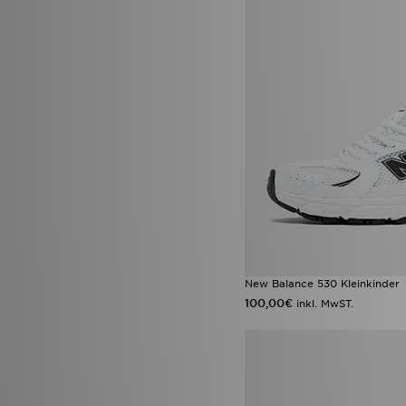
Vans Old Skool
(4)
adidas Originals Ozweego
(3)
adidas Originals Trefoil
(3)
Converse All Star Throwback
(3)
Crocs Classic Clog
(3)
New Balance ABZORB
(3)
Nike Air Force 1 Low
(3)
Nike Air Max Moto 2K
(3)
Nike Pegasus
(3)
Nike Tennis Classic
(3)
Nike V5 RNR
(3)
Nike Zoom Vomero
(3)
UGG Tazz
(3)
Vans Knu Skool
(3)
Adidas Adistar
(2)
New Balance 530 Kleinkinder
adidas Adistar XLG
(2)
100,00€
inkl. MwST.
adidas Originals Adilette
(2)
adidas Originals ZX
(2)
ASICS GEL-VENTURE
(2)
Converse All Star Lift
(2)
Converse Platform
(2)
Crocs Classic
(2)