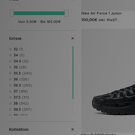
Nike Air Force 1 Junior
100,00€
inkl. MwST.
Grӧsse
32
(1)
34
(5)
34.5
(12)
35
(29)
35.5
(240)
36
(326)
36.5
(265)
37
(189)
37.5
(311)
38
(342)
38.5
(297)
39
(192)
39.5
(52)
40
(143)
Kollektion
40.5
(1)
Nike P-6000 Kinder