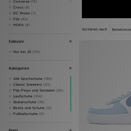
Converse
(13)
Crocs
(8)
DC Shoes
(7)
Fila
(42)
HOKA
(8)
Sortieren nach
Jordan
(35)
Lacoste
(4)
Exklusiv
McKenzie
(3)
MONTIREX
(2)
Nur bei JD
(114)
New Balance
(45)
Nike
(112)
On Running
(8)
Kategorien
PUMA
(2)
Reebok
(8)
Alle Sportschuhe
(196)
Saucony
(6)
Classic Sneakers
(121)
Timberland
(1)
Flip-Flops und Sandalen
(26)
UGG
(3)
Laufschuhe
(104)
Under Armour
(1)
Skaterschuhe
(39)
Vans
(12)
Boots und Schuhe
(12)
Fußballschuhe
(9)
Hi-Tops
(2)
Preis