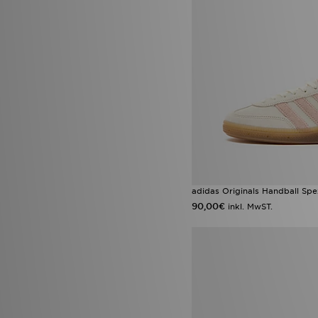
Jordan Spizike Low
(2)
Lacoste Gripshot
(2)
New Balance ABZORB 2000
(2)
Nike Air Max 90
(2)
Nike Max
(2)
On Running Cloudleap
(2)
Saucony Omni 9
(2)
adidas Adizero
(1)
adidas adizero Evo
(1)
adidas Evo SL
(1)
adidas Evo SL ATR
(1)
adidas Originals Falcon
(1)
adidas Originals Handball Spez
adidas Originals Liberty
London
(1)
90,00€
inkl. MwST.
adidas Originals Samba XLG
(1)
adidas Predator
(1)
adidas Run Falcon
(1)
Air Jordan 3 Fathers Day
(1)
Air Jordan 3 Worlds Best Dad
(1)
Converse All Star Ox
(1)
Crocs Cozzzy Slipper
(1)