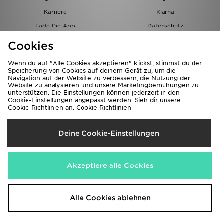
Karriere
Klarna
Lade Die App
Datenschutz
Cookies
Cookies Einstellungen
Cookies
Partnerprogramm
Wenn du auf "Alle Cookies akzeptieren" klickst, stimmst du der
Speicherung von Cookies auf deinem Gerät zu, um die
Navigation auf der Website zu verbessern, die Nutzung der
Website zu analysieren und unsere Marketingbemühungen zu
unterstützen. Die Einstellungen können jederzeit in den
Cookie-Einstellungen angepasst werden. Sieh dir unsere
Cookie-Richtlinien an.
Cookie Richtlinien
Lieferung Nach
Deine Cookie-Einstellungen
Österreich
Wir akzeptieren folgende Zahlungsmethoden
Akzeptiere alle Cookies
Corporate Website
www.jdplc.com
Alle Cookies ablehnen
Copyright © 2026 JD Sports Alle Rechte vorbehalten