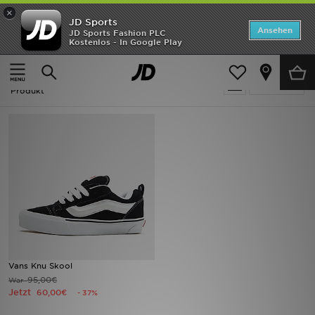
×
JD Sports
Startseite
Ansehen
JD Sports Fashion PLC
Kostenlos - In Google Play
Startseite
Herren
Herrenschuhe
ANGEBOTE
Herrenschuhe - Vans Knu Skool
verfeinern
Marken
Produkt
Neuheiten
Herren
Damen
Kinder
Bestsellers
Vans Knu Skool
95,00€
War
JD Exklusives
Jetzt
60,00€
- 37%
Fußball