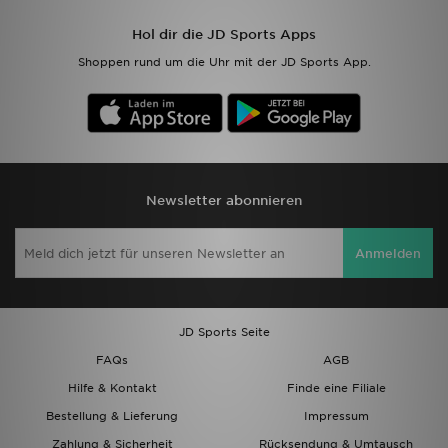
Hol dir die JD Sports Apps
Sport
Shoppen rund um die Uhr mit der JD Sports App.
Lade Die APP
Geschenkkarte
Filialfinder
Newsletter abonnieren
Mein JD
Anmelden
Meine Nachrichten
Bestellverfolgung
JD Sports Seite
FAQs
AGB
Hilfe & Kontakt
Hilfe & Kontakt
Finde eine Filiale
Trending Styles
Bestellung & Lieferung
Impressum
Zahlung & Sicherheit
Rücksendung & Umtausch