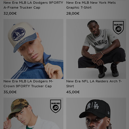
New Era MLB LA Dodgers 9FORTY
New Era MLB New York Mets
A-Frame Trucker Cap
Graphic T-Shirt
32,00€
28,00€
New Era MLB LA Dodgers M-
New Era NFL LA Raiders Arch T-
Crown 9FORTY Trucker Cap
Shirt
35,00€
45,00€