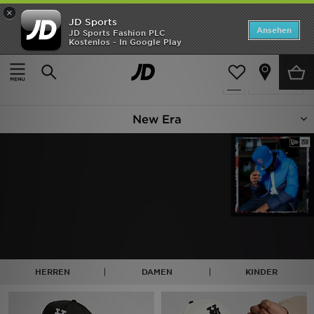
×
JD Sports
Startseite
Ansehen
JD Sports Fashion PLC
Kostenlos - In Google Play
Startseite
New Era
ANGEBOTE
89 Produkte
verfeinern
Marken
New Era
Neuheiten
Herren
Damen
Kinder
Bestsellers
HERREN
DAMEN
KINDER
JD Exklusives
Fußball