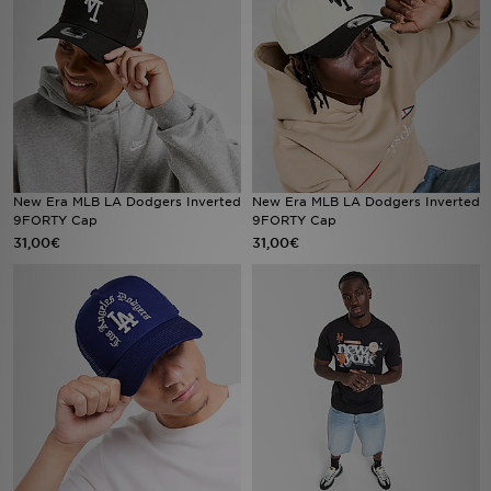
Sport
Lade Die APP
Geschenkkarte
Filialfinder
New Era MLB LA Dodgers Inverted
New Era MLB LA Dodgers Inverted
9FORTY Cap
9FORTY Cap
31,00€
31,00€
Mein JD
Meine Nachrichten
Bestellverfolgung
Hilfe & Kontakt
Trending Styles