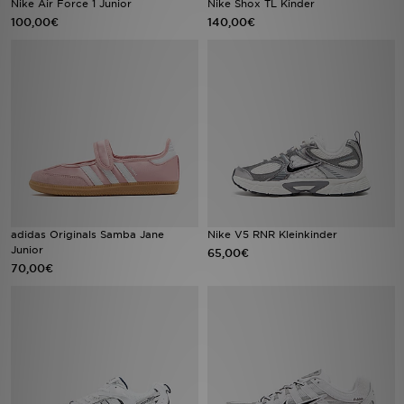
Nike Air Force 1 Junior
Nike Shox TL Kinder
100,00€
140,00€
Sport
Lade Die APP
Geschenkkarte
Filialfinder
Mein JD
adidas Originals Samba Jane
Nike V5 RNR Kleinkinder
Meine Nachrichten
Junior
65,00€
70,00€
Bestellverfolgung
Hilfe & Kontakt
Trending Styles