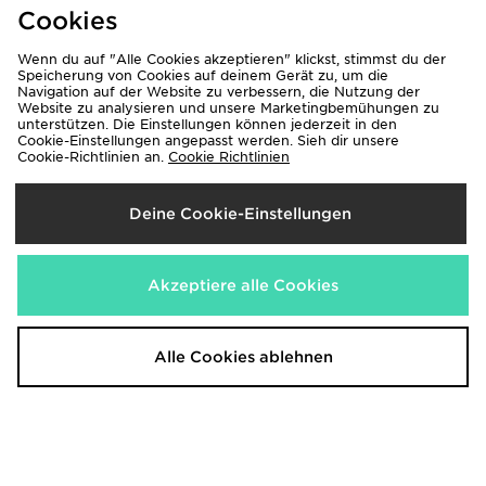
Cookies
Wenn du auf "Alle Cookies akzeptieren" klickst, stimmst du der
Speicherung von Cookies auf deinem Gerät zu, um die
Navigation auf der Website zu verbessern, die Nutzung der
Website zu analysieren und unsere Marketingbemühungen zu
unterstützen. Die Einstellungen können jederzeit in den
Havaianas Brazil Logo Flip Flops
adidas Originals Handball Spezial
Cookie-Einstellungen angepasst werden. Sieh dir unsere
Baby
Kinder
Cookie-Richtlinien an.
Cookie Richtlinien
28,00€
90,00€
Deine Cookie-Einstellungen
Akzeptiere alle Cookies
Alle Cookies ablehnen
adidas Originals Campus 00s
New Balance 740 Kleinkinder
Kleinkinder
70,00€
70,00€