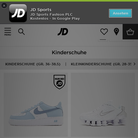
×
JD Sports
Startseite
Ansehen
JD Sports Fashion PLC
Kostenlos - In Google Play
Startseite
Kinder
ANGEBOTE
817 Produkte
verfeinern
Marken
Kinderschuhe
Neuheiten
KINDERSCHUHE (GR. 36-38.5)
KLEINKINDERSCHUHE (GR. 28-35)
Herren
Damen
Kinder
Bestsellers
JD Exklusives
Fußball