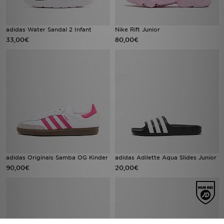
adidas Water Sandal 2 Infant
Nike Rift Junior
33,00€
80,00€
adidas Originals Samba OG Kinder
adidas Adilette Aqua Slides Junior
90,00€
20,00€