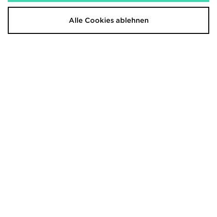
Alle Cookies ablehnen
Nike Air Force 1 Low
Nike Air Force 1 '07 LV8
130,00€
130,00€
War
War
Jetzt
Jetzt
100,00€
80,00€
- 23%
- 38%
Nike Air Force 1 Low
Nike Air Force 1 Low
120,00€
120,00€
War
War
Jetzt
Jetzt
80,00€
75,00€
- 33%
- 37%