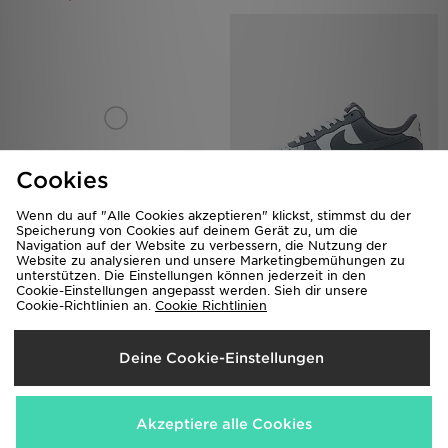
Cookies
Wenn du auf "Alle Cookies akzeptieren" klickst, stimmst du der
Nike Air Force 1 '07 Damen
Speicherung von Cookies auf deinem Gerät zu, um die
Nike Air Force 1 '07
Navigation auf der Website zu verbessern, die Nutzung der
120,00€
120,00€
War
War
Website zu analysieren und unsere Marketingbemühungen zu
Jetzt
Jetzt
85,00€
70,00€
- 29%
- 42%
unterstützen. Die Einstellungen können jederzeit in den
Cookie-Einstellungen angepasst werden. Sieh dir unsere
Cookie-Richtlinien an.
Cookie Richtlinien
Deine Cookie-Einstellungen
Akzeptiere alle Cookies