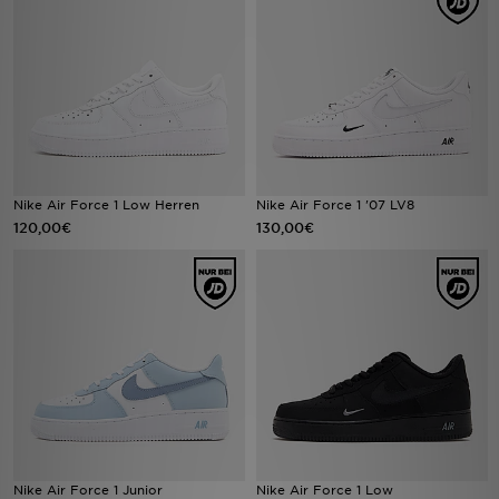
Sport
Lade Die APP
Geschenkkarte
Filialfinder
Nike Air Force 1 Low Herren
Nike Air Force 1 '07 LV8
120,00€
130,00€
Mein JD
Meine Nachrichten
Bestellverfolgung
Hilfe & Kontakt
Trending Styles
Nike Air Force 1 Junior
Nike Air Force 1 Low