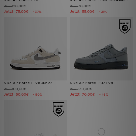
Nike Air Force 1 '07
Nike Air Force 1 Low Kleinkinder
120,00€
70,00€
War
War
Jetzt
Jetzt
75,00€
55,00€
- 37%
- 21%
Nike Air Force 1 LV8 Junior
Nike Air Force 1 '07 LV8
100,00€
130,00€
War
War
Jetzt
Jetzt
50,00€
70,00€
- 50%
- 46%