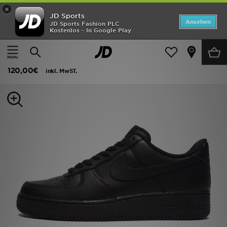
×
JD Sports
Startseite
Ansehen
JD Sports Fashion PLC
Kostenlos - In Google Play
Startseite
Herren
Herrenschuhe
Sneakers
ANGEBOTE
Nike Air Force 1 Low Herren
Marken
120,00€
inkl. MwST.
Neuheiten
Herren
Damen
Kinder
Bestsellers
JD Exklusives
Fußball