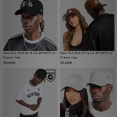
Sport
Lade Die APP
Geschenkkarte
Filialfinder
New Era MLB NY & LA 9FORTY A-
New Era MLB NY & LA 9FORTY A-
Frame Cap
Frame Cap
Mein JD
30,00€
35,00€
Meine Nachrichten
Bestellverfolgung
Hilfe & Kontakt
Trending Styles