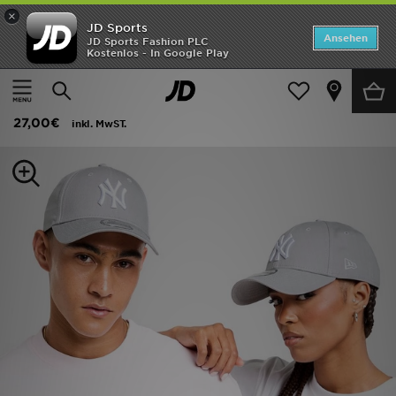
×
JD Sports
Startseite
Ansehen
JD Sports Fashion PLC
Kostenlos - In Google Play
Startseite
Frauen
Frauen Accessoires
Caps
ANGEBOTE
New Era MLB New York Yankees 9FORTY Cap
Marken
27,00€
inkl. MwST.
Neuheiten
Herren
Damen
Kinder
Bestsellers
JD Exklusives
Fußball