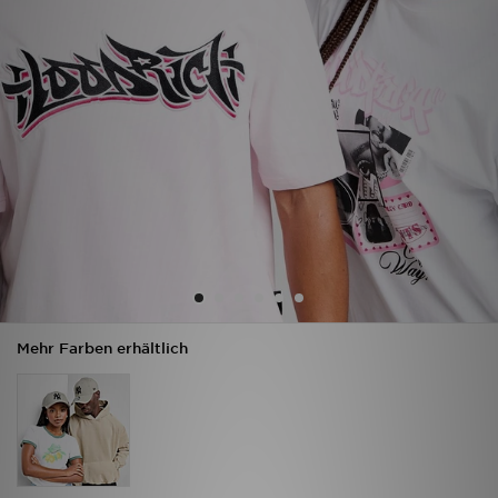
Sport
Lade Die APP
Geschenkkarte
Filialfinder
Mein JD
Meine Nachrichten
Mehr Farben erhältlich
Bestellverfolgung
Hilfe & Kontakt
Trending Styles