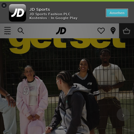
×
JD Sports
Startseite
Ansehen
JD Sports Fashion PLC
Kostenlos - In Google Play
ANGEBOTE
Marken
Neuheiten
Herren
Damen
Kinder
Bestsellers
‹
›
JD Exklusives
Fußball