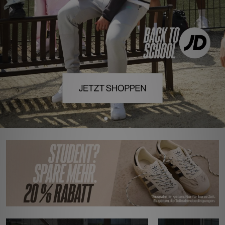
Sport
Lade Die APP
Geschenkkarte
Filialfinder
Mein JD
Meine Nachrichten
Bestellverfolgung
Hilfe & Kontakt
Trending Styles