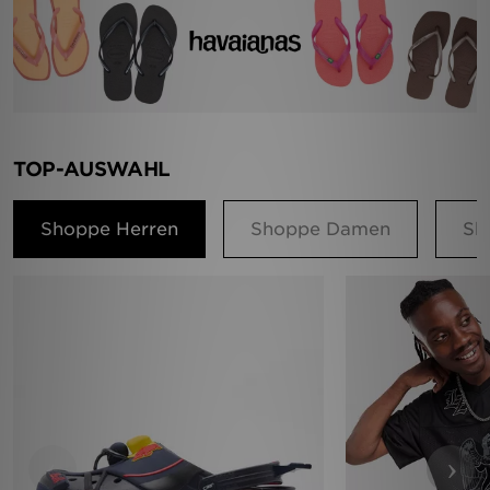
TOP-AUSWAHL
Shoppe Herren
Shoppe Damen
Sh
‹
›