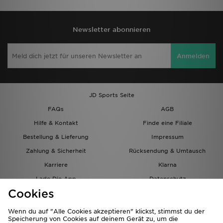
Newsletter abonnieren
Anmelden
JD Sports Seite
FAQs
AGB
Hilfe & Kontakt
Finde eine Filiale
Bestellung & Lieferung
Impressum
Zahlung & Sicherheit
Rücksendung & Umtausch
Karriere
Klarna
Lade Die App
Datenschutz
Cookies
Cookies
Cookies Einstellungen
Partnerprogramm
Wenn du auf "Alle Cookies akzeptieren" klickst, stimmst du der
Speicherung von Cookies auf deinem Gerät zu, um die