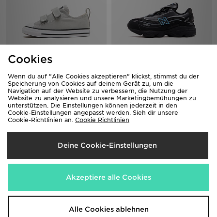
Cookies
Converse Chuck Taylor All Star Ox
New Balance 1000 Babys
Babys
85,00€
Wenn du auf "Alle Cookies akzeptieren" klickst, stimmst du der
45,00€
Speicherung von Cookies auf deinem Gerät zu, um die
Navigation auf der Website zu verbessern, die Nutzung der
Website zu analysieren und unsere Marketingbemühungen zu
unterstützen. Die Einstellungen können jederzeit in den
Cookie-Einstellungen angepasst werden. Sieh dir unsere
Cookie-Richtlinien an.
Cookie Richtlinien
Deine Cookie-Einstellungen
Akzeptiere alle Cookies
On Running Cloud Dash Babys
New Balance 1906 Babys
80,00€
80,00€
Alle Cookies ablehnen