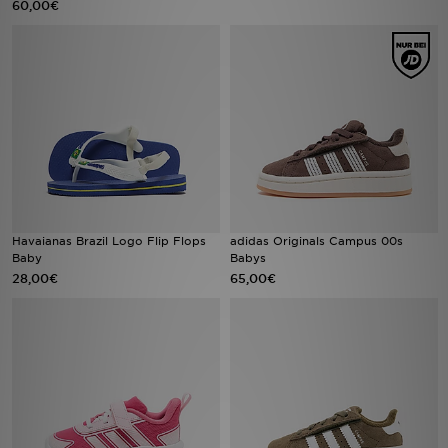
60,00€
Sport
Lade Die APP
Geschenkkarte
Filialfinder
Mein JD
Havaianas Brazil Logo Flip Flops
adidas Originals Campus 00s
Baby
Babys
Meine Nachrichten
28,00€
65,00€
Bestellverfolgung
Hilfe & Kontakt
Trending Styles