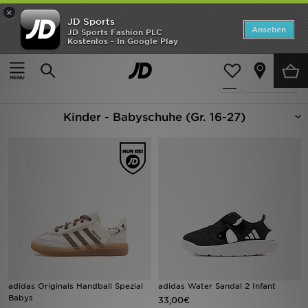
×
JD Sports
Startseite
Ansehen
JD Sports Fashion PLC
Kostenlos - In Google Play
Startseite
Kinder
Babyschuhe (Gr. 16-27)
ANGEBOTE
162 Produkte
verfeinern
Marken
Kinder - Babyschuhe (Gr. 16-27)
Neuheiten
Herren
Damen
Kinder
Bestsellers
JD Exklusives
adidas Originals Handball Spezial
adidas Water Sandal 2 Infant
Babys
33,00€
Fußball