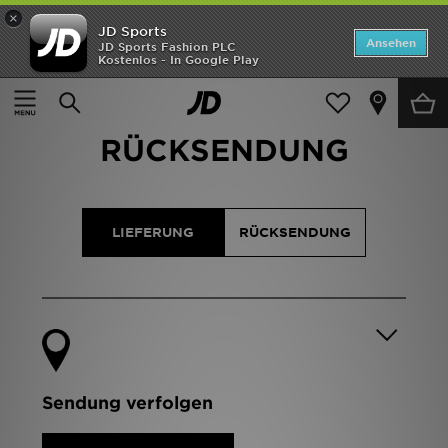
×
JD Sports
Startseite
Ansehen
JD Sports Fashion PLC
Kostenlos - In Google Play
ANGEBOTE
LIEFERUNG UND
Marken
RÜCKSENDUNG
Neuheiten
Herren
LIEFERUNG
RÜCKSENDUNG
Damen
Kinder
Bestsellers
Sendung verfolgen
JD Exklusives
Fußball