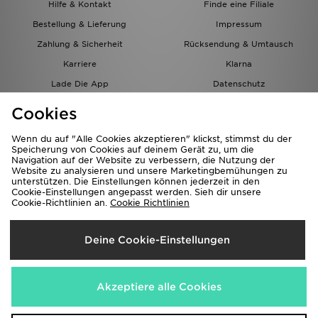
Hilfe & Kontakt
Finde eine Filiale
Bestellung & Lieferung
Impressum
Zahlung & Sicherheit
Rücksendung & Umtausch
Karriere
Klarna
Lade Die App
Datenschutz
Cookies
Cookies Einstellungen
Cookies
Partnerprogramm
Wenn du auf "Alle Cookies akzeptieren" klickst, stimmst du der
Speicherung von Cookies auf deinem Gerät zu, um die
Navigation auf der Website zu verbessern, die Nutzung der
Website zu analysieren und unsere Marketingbemühungen zu
unterstützen. Die Einstellungen können jederzeit in den
Cookie-Einstellungen angepasst werden. Sieh dir unsere
Cookie-Richtlinien an.
Cookie Richtlinien
Lieferung Nach
Deine Cookie-Einstellungen
Österreich
Wir akzeptieren folgende Zahlungsmethoden
Akzeptiere alle Cookies