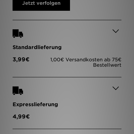
Jetzt verfolgen
Sport
Lade Die APP
Geschenkkarte
Standardlieferung
Filialfinder
3,99€
1,00€ Versandkosten ab 75€
Bestellwert
Mein JD
Meine Nachrichten
Bestellverfolgung
Expresslieferung
Hilfe & Kontakt
4,99€
Trending Styles