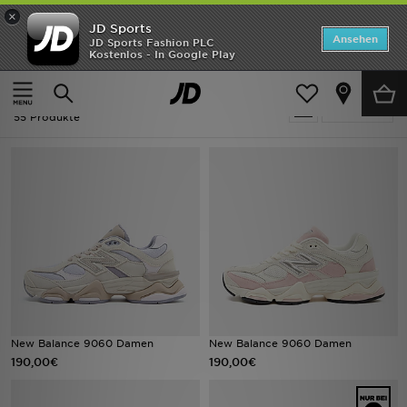
×
JD Sports
Startseite
Ansehen
JD Sports Fashion PLC
Kostenlos - In Google Play
Startseite
New Balance 9060
ANGEBOTE
New Balance 9060
verfeinern
Marken
55 Produkte
Neuheiten
Herren
Damen
Kinder
Bestsellers
New Balance 9060 Damen
New Balance 9060 Damen
190,00€
190,00€
JD Exklusives
Fußball