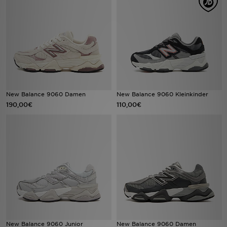
Sport
Lade Die APP
Geschenkkarte
Filialfinder
New Balance 9060 Damen
New Balance 9060 Kleinkinder
190,00€
110,00€
Mein JD
Meine Nachrichten
Bestellverfolgung
Hilfe & Kontakt
Trending Styles
New Balance 9060 Junior
New Balance 9060 Damen