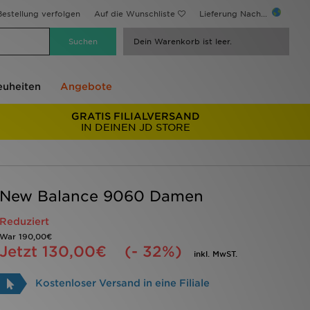
estellung verfolgen
Auf die Wunschliste
Lieferung Nach...
Dein Warenkorb ist leer.
uheiten
Angebote
GRATIS FILIALVERSAND
IN DEINEN JD STORE
New Balance 9060 Damen
Reduziert
War
190,00€
Jetzt
130,00€
(- 32%)
inkl. MwST.
Kostenloser Versand in eine Filiale