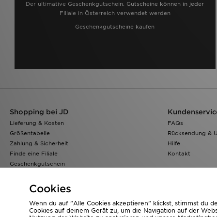
Der ultimative Geschenkgutschein. Gutscheine können in jeder
Filiale in Österreich verwendet werden
Geschenkgutscheine kaufen
Shopping bei JD
Kundenservic
Lieferung & Kosten
FAQs
Größentabelle
Rücksendung & 
Zahlung & Sicherheit
Hilfe
Finde eine Filiale
Kontakt
Geschenkgutschein
Klarna
Lade Die App
Cookies
Wenn du auf "Alle Cookies akzeptieren" klickst, stimmst du 
Cookies auf deinem Gerät zu, um die Navigation auf der Webs