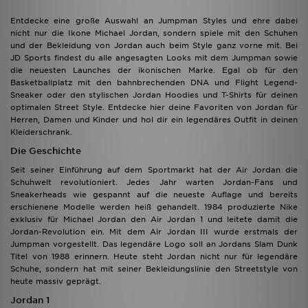
Entdecke eine große Auswahl an Jumpman Styles und ehre dabei
nicht nur die Ikone Michael Jordan, sondern spiele mit den Schuhen
und der Bekleidung von Jordan auch beim Style ganz vorne mit. Bei
JD Sports findest du alle angesagten Looks mit dem Jumpman sowie
die neuesten Launches der ikonischen Marke. Egal ob für den
Basketballplatz mit den bahnbrechenden DNA und Flight Legend-
Sneaker oder den stylischen Jordan Hoodies und T-Shirts für deinen
optimalen Street Style. Entdecke hier deine Favoriten von Jordan für
Herren, Damen und Kinder und hol dir ein legendäres Outfit in deinen
Kleiderschrank.
Die Geschichte
Seit seiner Einführung auf dem Sportmarkt hat der Air Jordan die
Schuhwelt revolutioniert. Jedes Jahr warten Jordan-Fans und
Sneakerheads wie gespannt auf die neueste Auflage und bereits
erschienene Modelle werden heiß gehandelt. 1984 produzierte Nike
exklusiv für Michael Jordan den Air Jordan 1 und leitete damit die
Jordan-Revolution ein. Mit dem Air Jordan III wurde erstmals der
Jumpman vorgestellt. Das legendäre Logo soll an Jordans Slam Dunk
Titel von 1988 erinnern. Heute steht Jordan nicht nur für legendäre
Schuhe, sondern hat mit seiner Bekleidungslinie den Streetstyle von
heute massiv geprägt.
Jordan 1