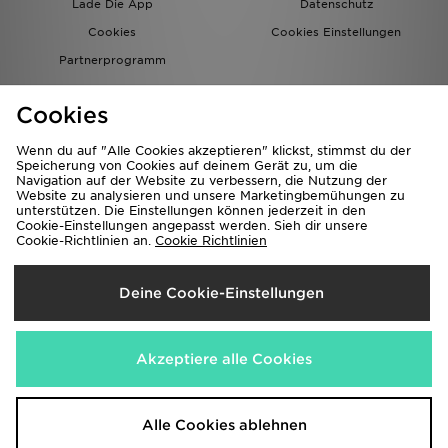
Lade Die App
Datenschutz
Cookies
Cookies Einstellungen
Partnerprogramm
Cookies
Wenn du auf "Alle Cookies akzeptieren" klickst, stimmst du der
Speicherung von Cookies auf deinem Gerät zu, um die
Navigation auf der Website zu verbessern, die Nutzung der
Website zu analysieren und unsere Marketingbemühungen zu
Lieferung Nach
unterstützen. Die Einstellungen können jederzeit in den
Cookie-Einstellungen angepasst werden. Sieh dir unsere
Österreich
Cookie-Richtlinien an.
Cookie Richtlinien
Wir akzeptieren folgende Zahlungsmethoden
Deine Cookie-Einstellungen
Corporate Website
www.jdplc.com
Akzeptiere alle Cookies
Copyright © 2026 JD Sports Alle Rechte vorbehalten
Alle Cookies ablehnen