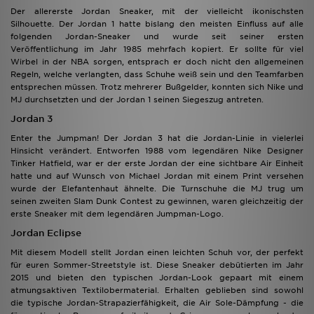
Der allererste Jordan Sneaker, mit der vielleicht ikonischsten
Silhouette. Der Jordan 1 hatte bislang den meisten Einfluss auf alle
folgenden Jordan-Sneaker und wurde seit seiner ersten
Veröffentlichung im Jahr 1985 mehrfach kopiert. Er sollte für viel
Wirbel in der NBA sorgen, entsprach er doch nicht den allgemeinen
Regeln, welche verlangten, dass Schuhe weiß sein und den Teamfarben
entsprechen müssen. Trotz mehrerer Bußgelder, konnten sich Nike und
MJ durchsetzten und der Jordan 1 seinen Siegeszug antreten.
Jordan 3
Enter the Jumpman! Der Jordan 3 hat die Jordan-Linie in vielerlei
Hinsicht verändert. Entworfen 1988 vom legendären Nike Designer
Tinker Hatfield, war er der erste Jordan der eine sichtbare Air Einheit
hatte und auf Wunsch von Michael Jordan mit einem Print versehen
wurde der Elefantenhaut ähnelte. Die Turnschuhe die MJ trug um
seinen zweiten Slam Dunk Contest zu gewinnen, waren gleichzeitig der
erste Sneaker mit dem legendären Jumpman-Logo.
Jordan Eclipse
Mit diesem Modell stellt Jordan einen leichten Schuh vor, der perfekt
für euren Sommer-Streetstyle ist. Diese Sneaker debütierten im Jahr
2015 und bieten den typischen Jordan-Look gepaart mit einem
atmungsaktiven Textilobermaterial. Erhalten geblieben sind sowohl
die typische Jordan-Strapazierfähigkeit, die Air Sole-Dämpfung - die