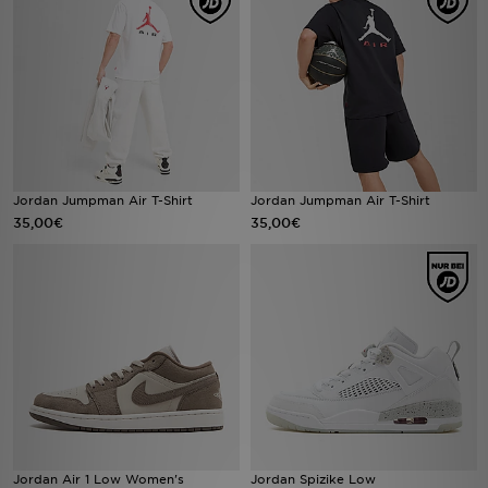
Sport
Lade Die APP
Geschenkkarte
Filialfinder
Jordan Jumpman Air T-Shirt
Jordan Jumpman Air T-Shirt
35,00€
35,00€
Mein JD
Meine Nachrichten
Bestellverfolgung
Hilfe & Kontakt
Trending Styles
Jordan Air 1 Low Women's
Jordan Spizike Low