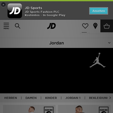
×
JD Sports
Startseite
Ansehen
JD Sports Fashion PLC
Kostenlos - In Google Play
Startseite
Jordan
ANGEBOTE
315 Produkte
verfeinern
Marken
Jordan
Neuheiten
Herren
Damen
Kinder
Bestsellers
HERREN
DAMEN
KINDER
JORDAN 1
BEKLEIDUNG
JD Exklusives
Fußball