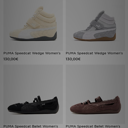
Sport
Lade Die APP
Geschenkkarte
Filialfinder
PUMA Speedcat Wedge Women's
PUMA Speedcat Wedge Women's
130,00€
130,00€
Mein JD
Meine Nachrichten
Bestellverfolgung
Hilfe & Kontakt
Trending Styles
PUMA Speedcat Ballet Women's
PUMA Speedcat Ballet Women's