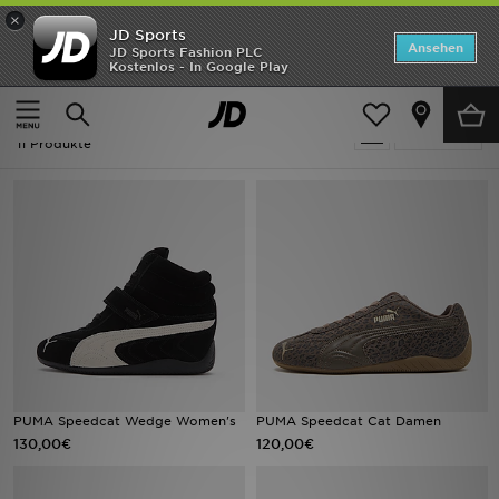
×
JD Sports
Startseite
Ansehen
JD Sports Fashion PLC
Kostenlos - In Google Play
Startseite
Puma Speedcat
ANGEBOTE
Puma Speedcat
verfeinern
Marken
11 Produkte
Neuheiten
Herren
Damen
Kinder
Bestsellers
PUMA Speedcat Wedge Women's
PUMA Speedcat Cat Damen
130,00€
120,00€
JD Exklusives
Fußball