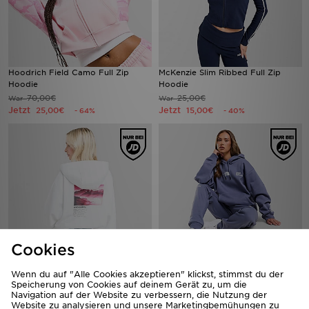
Hoodrich Field Camo Full Zip
McKenzie Slim Ribbed Full Zip
Hoodie
Hoodie
70,00€
25,00€
War
War
Jetzt
Jetzt
25,00€
15,00€
- 64%
- 40%
Cookies
The North Face Cloud Box Hoodie
The North Face Multi Tech
Wenn du auf "Alle Cookies akzeptieren" klickst, stimmst du der
Speicherung von Cookies auf deinem Gerät zu, um die
Overhead Hoodie
85,00€
War
Navigation auf der Website zu verbessern, die Nutzung der
Jetzt
85,00€
45,00€
War
- 47%
Website zu analysieren und unsere Marketingbemühungen zu