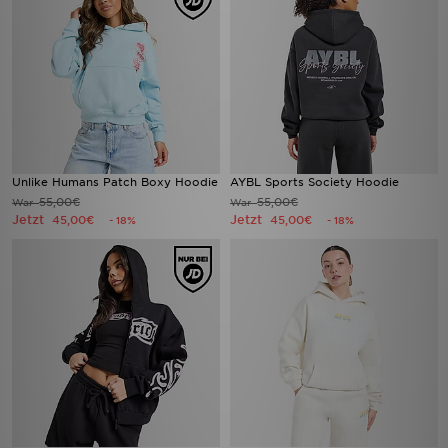
Unlike Humans Patch Boxy Hoodie
AYBL Sports Society Hoodie
55,00€
55,00€
War
War
Jetzt
Jetzt
45,00€
45,00€
- 18%
- 18%