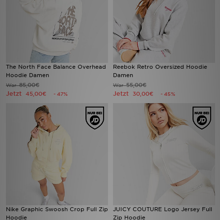
The North Face Balance Overhead
Reebok Retro Oversized Hoodie
Hoodie Damen
Damen
85,00€
55,00€
War
War
Jetzt
Jetzt
45,00€
30,00€
- 47%
- 45%
Nike Graphic Swoosh Crop Full Zip
JUICY COUTURE Logo Jersey Full
Hoodie
Zip Hoodie