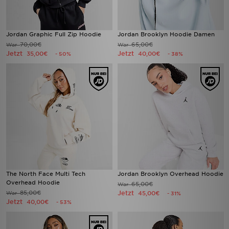
Jordan Graphic Full Zip Hoodie
Jordan Brooklyn Hoodie Damen
70,00€
65,00€
War
War
Jetzt
Jetzt
35,00€
40,00€
- 50%
- 38%
The North Face Multi Tech
Jordan Brooklyn Overhead Hoodie
Overhead Hoodie
65,00€
War
85,00€
Jetzt
War
45,00€
- 31%
Jetzt
40,00€
- 53%