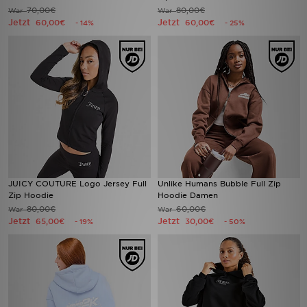
70,00€
80,00€
War
War
Jetzt
Jetzt
60,00€
60,00€
- 14%
- 25%
JUICY COUTURE Logo Jersey Full
Unlike Humans Bubble Full Zip
Zip Hoodie
Hoodie Damen
80,00€
60,00€
War
War
Jetzt
Jetzt
65,00€
30,00€
- 19%
- 50%