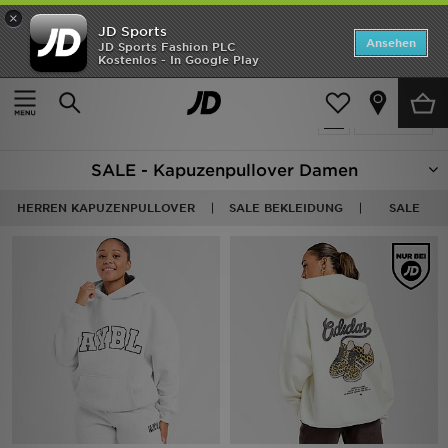
×
JD Sports
Startseite
Ansehen
JD Sports Fashion PLC
Kostenlos - In Google Play
Startseite
Frauen
Frauenkleidung
Kapuzenpullover
ANGEBOTE
54 Produkte
verfeinern
Marken
SALE - Kapuzenpullover Damen
Neuheiten
HERREN KAPUZENPULLOVER
SALE BEKLEIDUNG
SALE
Herren
Damen
Kinder
Bestsellers
JD Exklusives
Fußball