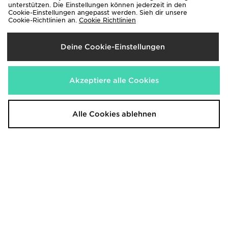
Jetzt
45,00€
- 47%
unterstützen. Die Einstellungen können jederzeit in den
Cookie-Einstellungen angepasst werden. Sieh dir unsere
Cookie-Richtlinien an.
Cookie Richtlinien
Deine Cookie-Einstellungen
Akzeptiere alle Cookies
Alle Cookies ablehnen
Hoodrich Quartz Diamante Full Zip
The North Face Cloud Box Hoodie
Hoodie
85,00€
War
75,00€
Jetzt
War
45,00€
- 47%
Jetzt
45,00€
- 40%