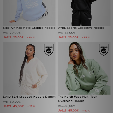
Nike Air Max Moto Graphic Hoodie
AYBL Sports Collective Hoodie
70,00€
55,00€
War
War
Jetzt
Jetzt
25,00€
25,00€
- 64%
- 55%
DAILYSZN Cropped Hoodie Damen
The North Face Multi Tech
Overhead Hoodie
60,00€
War
Jetzt
85,00€
45,00€
War
- 25%
Jetzt
45,00€
- 47%