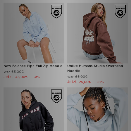
New Balance Pipe Full Zip Hoodie
Unlike Humans Studio Overhead
Hoodie
65,00€
War
Jetzt
65,00€
45,00€
War
- 31%
Jetzt
25,00€
- 62%