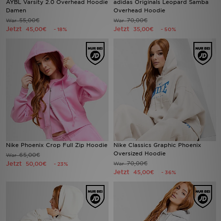
AYBL Varsity 2.0 Overhead Hoodie
adidas Originals Leopard Samba
Damen
Overhead Hoodie
55,00€
70,00€
War
War
Sport
Jetzt
Jetzt
45,00€
35,00€
- 18%
- 50%
Lade Die APP
Geschenkkarte
Filialfinder
Mein JD
Meine Nachrichten
Nike Phoenix Crop Full Zip Hoodie
Nike Classics Graphic Phoenix
Oversized Hoodie
65,00€
War
Bestellverfolgung
Jetzt
70,00€
50,00€
War
- 23%
Jetzt
45,00€
- 36%
Hilfe & Kontakt
Trending Styles