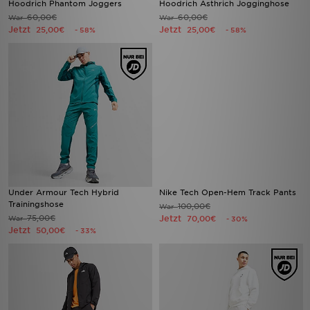
Hoodrich Phantom Joggers
Hoodrich Asthrich Jogginghose
60,00€
60,00€
War
War
Jetzt
Jetzt
25,00€
25,00€
- 58%
- 58%
Under Armour Tech Hybrid
Nike Tech Open-Hem Track Pants
Trainingshose
100,00€
War
75,00€
Jetzt
War
70,00€
- 30%
Jetzt
50,00€
- 33%