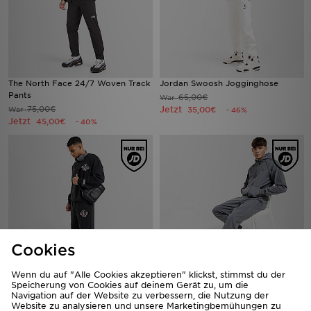
The North Face 24/7 Woven Track
Jordan Swoosh Jogginghose
Pants
65,00€
War
75,00€
Jetzt
War
35,00€
- 46%
Jetzt
45,00€
- 40%
Cookies
Wenn du auf "Alle Cookies akzeptieren" klickst, stimmst du der
Jordan Globe Open Hem
Speicherung von Cookies auf deinem Gerät zu, um die
adidas Originals SST Bonded
Navigation auf der Website zu verbessern, die Nutzung der
Jogginghose
Trainingshose
Website zu analysieren und unsere Marketingbemühungen zu
75,00€
80,00€
War
War