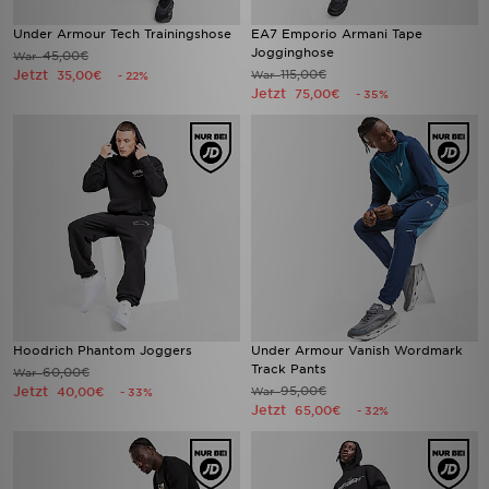
Under Armour Tech Trainingshose
EA7 Emporio Armani Tape
Jogginghose
45,00€
War
Jetzt
115,00€
35,00€
War
- 22%
Jetzt
75,00€
- 35%
Hoodrich Phantom Joggers
Under Armour Vanish Wordmark
Track Pants
60,00€
War
Jetzt
95,00€
40,00€
War
- 33%
Jetzt
65,00€
- 32%