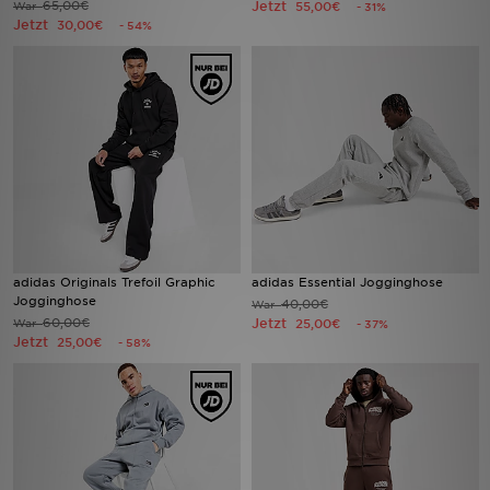
65,00€
Jetzt
War
55,00€
- 31%
Jetzt
30,00€
- 54%
Sport
Lade Die APP
Geschenkkarte
Filialfinder
Mein JD
adidas Originals Trefoil Graphic
adidas Essential Jogginghose
Meine Nachrichten
Jogginghose
40,00€
War
60,00€
Jetzt
War
25,00€
- 37%
Jetzt
25,00€
- 58%
Bestellverfolgung
Hilfe & Kontakt
Trending Styles