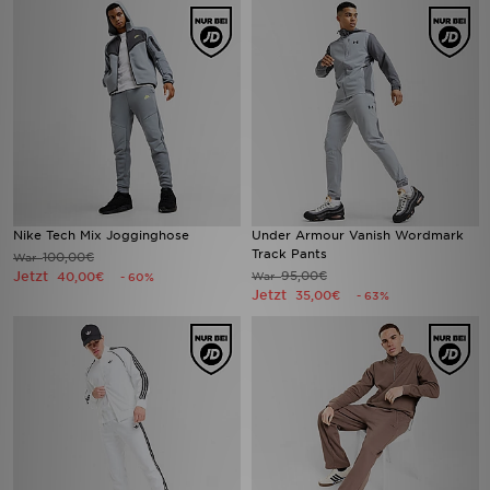
Nike Tech Mix Jogginghose
Under Armour Vanish Wordmark
Track Pants
100,00€
War
Jetzt
95,00€
40,00€
War
- 60%
Jetzt
35,00€
- 63%