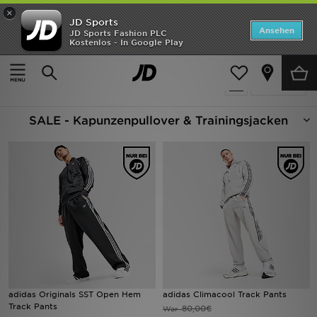
×
JD Sports
Startseite
Ansehen
JD Sports Fashion PLC
Kostenlos - In Google Play
Startseite
Herren
Herrenbekleidung
Jogginghosen
ANGEBOTE
172 Produkte
verfeinern
Marken
SALE - Kapunzenpullover & Trainingsjacken
Neuheiten
Herren
Damen
Kinder
Bestsellers
JD Exklusives
adidas Originals SST Open Hem
adidas Climacool Track Pants
Track Pants
80,00€
War
Fußball