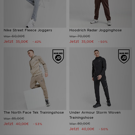
Nike Street Fleece Joggers
Hoodrich Radar Jogginghose
60,00€
70,00€
War
War
Jetzt
Jetzt
35,00€
35,00€
- 42%
- 50%
The North Face Tek Trainingshose
Under Armour Storm Woven
Trainingshose
85,00€
War
Jetzt
80,00€
40,00€
War
- 53%
Jetzt
40,00€
- 50%