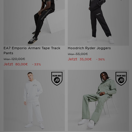
EA7 Emporio Armani Tape Track
Hoodrich Ryder Joggers
Pants
55,00€
War
120,00€
Jetzt
War
35,00€
- 36%
Jetzt
80,00€
- 33%