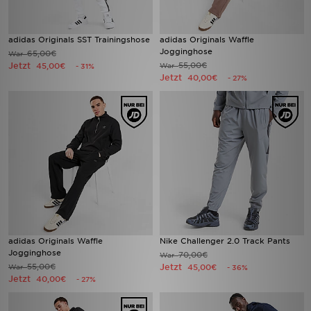
adidas Originals SST Trainingshose
adidas Originals Waffle
Jogginghose
65,00€
War
Jetzt
55,00€
45,00€
War
- 31%
Jetzt
40,00€
- 27%
adidas Originals Waffle
Nike Challenger 2.0 Track Pants
Jogginghose
70,00€
War
55,00€
Jetzt
War
45,00€
- 36%
Jetzt
40,00€
- 27%