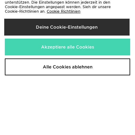
unterstützen. Die Einstellungen können jederzeit in den
Jetzt
Jetzt
40,00€
50,00€
- 47%
- 37%
Cookie-Einstellungen angepasst werden. Sieh dir unsere
Cookie-Richtlinien an.
Cookie Richtlinien
Deine Cookie-Einstellungen
Akzeptiere alle Cookies
Alle Cookies ablehnen
Unlike Humans Hidden
Nike Street Fleece Jogginghose
Jogginghose
60,00€
War
50,00€
Jetzt
War
40,00€
- 33%
Jetzt
35,00€
- 30%