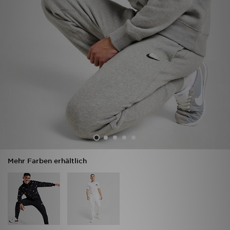
Sport
Lade Die APP
Geschenkkarte
Filialfinder
Mein JD
Meine Nachrichten
Mehr Farben erhältlich
Bestellverfolgung
Hilfe & Kontakt
Trending Styles