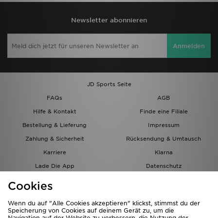
Newsletter abonnieren
Anmelden
JD Sports Seite
FAQs
AGB
Hilfe & Kontakt
Finde eine Filiale
Bestellung & Lieferung
Impressum
Zahlung & Sicherheit
Rücksendung & Umtausch
Karriere
Klarna
Lade Die App
Datenschutz
Cookies
Cookies Einstellungen
Cookies
Partnerprogramm
Wenn du auf "Alle Cookies akzeptieren" klickst, stimmst du der
Speicherung von Cookies auf deinem Gerät zu, um die
Navigation auf der Website zu verbessern, die Nutzung der