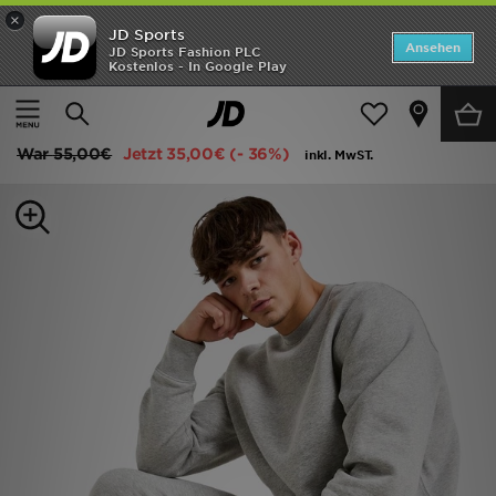
×
JD Sports
Startseite
Ansehen
JD Sports Fashion PLC
Kostenlos - In Google Play
Startseite
Herren
Herrenbekleidung
Jogginghosen
ANGEBOTE
Nike Foundation Jogginghose
Marken
War
55,00€
Jetzt
35,00€
(- 36%)
inkl. MwST.
Neuheiten
Herren
Damen
Kinder
Bestsellers
JD Exklusives
Fußball