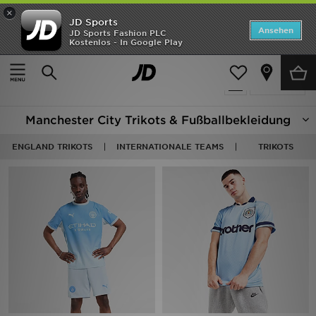
×
JD Sports
Startseite
Ansehen
JD Sports Fashion PLC
Kostenlos - In Google Play
Startseite
Fußball - Manchester City
ANGEBOTE
3 Produkte
verfeinern
Marken
Manchester City Trikots & Fußballbekleidung
Neuheiten
ENGLAND TRIKOTS
INTERNATIONALE TEAMS
TRIKOTS
Herren
Damen
Kinder
Bestsellers
JD Exklusives
Fußball