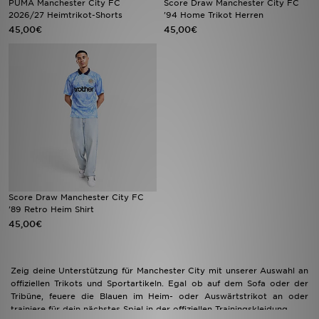
PUMA Manchester City FC
Score Draw Manchester City FC
2026/27 Heimtrikot-Shorts
'94 Home Trikot Herren
45,00€
45,00€
Sport
Lade Die APP
Geschenkkarte
Filialfinder
Mein JD
Meine Nachrichten
Score Draw Manchester City FC
'89 Retro Heim Shirt
45,00€
Bestellverfolgung
Hilfe & Kontakt
Zeig deine Unterstützung für Manchester City mit unserer Auswahl an
offiziellen Trikots und Sportartikeln. Egal ob auf dem Sofa oder der
Trending Styles
Tribüne, feuere die Blauen im Heim- oder Auswärtstrikot an oder
trainiere für dein nächstes Spiel in der offiziellen Trainingskleidung.