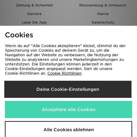
Zahlung & Sicherheit
Rücksendung & Umtausch
Karriere
Klarna
Lade Die App
Datenschutz
Cookies
Cookies Einstellungen
Cookies
Partnerprogramm
Wenn du auf "Alle Cookies akzeptieren" klickst, stimmst du der
Speicherung von Cookies auf deinem Gerät zu, um die
Navigation auf der Website zu verbessern, die Nutzung der
Website zu analysieren und unsere Marketingbemühungen zu
unterstützen. Die Einstellungen können jederzeit in den
Cookie-Einstellungen angepasst werden. Sieh dir unsere
Cookie-Richtlinien an.
Cookie Richtlinien
Lieferung Nach
Deine Cookie-Einstellungen
Österreich
Wir akzeptieren folgende Zahlungsmethoden
Akzeptiere alle Cookies
Corporate Website
www.jdplc.com
Alle Cookies ablehnen
Copyright © 2026 JD Sports Alle Rechte vorbehalten