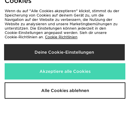
Cookies
FAQs
AGB
Wenn du auf "Alle Cookies akzeptieren" klickst, stimmst du der
Speicherung von Cookies auf deinem Gerät zu, um die
Hilfe & Kontakt
Finde eine Filiale
Navigation auf der Website zu verbessern, die Nutzung der
Bestellung & Lieferung
Impressum
Website zu analysieren und unsere Marketingbemühungen zu
unterstützen. Die Einstellungen können jederzeit in den
Zahlung & Sicherheit
Rücksendung & Umtausch
Cookie-Einstellungen angepasst werden. Sieh dir unsere
Cookie-Richtlinien an.
Cookie Richtlinien
Karriere
Klarna
Lade Die App
Datenschutz
Deine Cookie-Einstellungen
Cookies
Cookies Einstellungen
Partnerprogramm
Akzeptiere alle Cookies
Alle Cookies ablehnen
Lieferung Nach
Österreich
Wir akzeptieren folgende Zahlungsmethoden