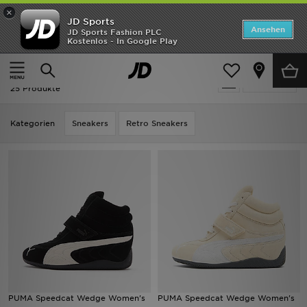
×
JD Sports
Startseite
Ansehen
JD Sports Fashion PLC
Kostenlos - In Google Play
Startseite
Frauen
Frauenschuhe
ANGEBOTE
Frauen - PUMA Frauenschuhe
verfeinern
Marken
25 Produkte
Neuheiten
Kategorien
Sneakers
Retro Sneakers
Herren
Damen
Kinder
Bestsellers
JD Exklusives
PUMA Speedcat Wedge Women's
PUMA Speedcat Wedge Women's
Fußball