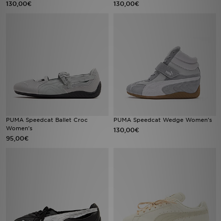
130,00€
130,00€
Sport
Lade Die APP
Geschenkkarte
Filialfinder
Mein JD
PUMA Speedcat Ballet Croc
PUMA Speedcat Wedge Women's
Women's
130,00€
Meine Nachrichten
95,00€
Bestellverfolgung
Hilfe & Kontakt
Trending Styles